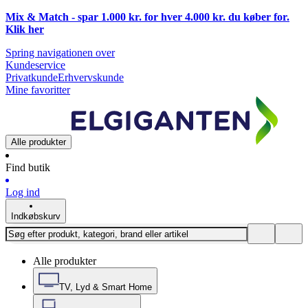
Mix & Match - spar 1.000 kr. for hver 4.000 kr. du køber for.
Klik
her
Spring navigationen over
Kundeservice
Privatkunde
Erhvervskunde
Mine favoritter
Alle produkter
Find butik
Log ind
Indkøbskurv
Alle produkter
TV, Lyd & Smart Home