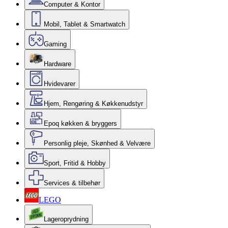
Computer & Kontor
Mobil, Tablet & Smartwatch
Gaming
Hardware
Hvidevarer
Hjem, Rengøring & Køkkenudstyr
Epoq køkken & bryggers
Personlig pleje, Skønhed & Velvære
Sport, Fritid & Hobby
Services & tilbehør
LEGO
Lageroprydning