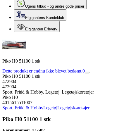
Ugens tilbud - og andre gode priser
Elgigantens Kundeklub
Elgiganten Erhverv
Piko H0 51100 1 stk
Dette produkt er endnu ikke blevet bedømt.
0
Piko H0 51100 1 stk
472904
472904
Sport, Fritid & Hobby, Legetøj, Legetøjskøretøjer
Piko H0
4015615511007
Sport, Fritid & Hobby
Legetøj
Legetøjskøretøjer
Piko H0 51100 1 stk
Varenummer:
472904