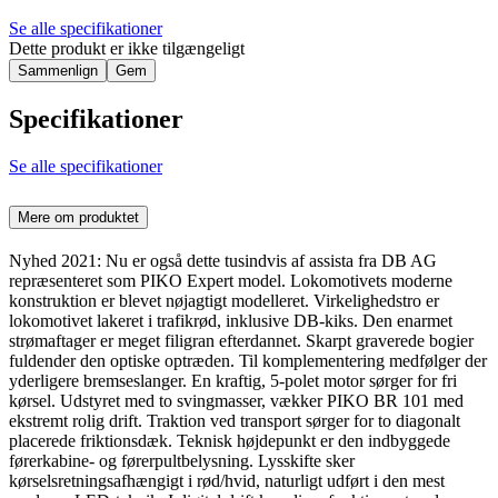
Se alle specifikationer
Dette produkt er ikke tilgængeligt
Sammenlign
Gem
Specifikationer
Se alle specifikationer
Mere om produktet
Nyhed 2021: Nu er også dette tusindvis af assista fra DB AG
repræsenteret som PIKO Expert model. Lokomotivets moderne
konstruktion er blevet nøjagtigt modelleret. Virkelighedstro er
lokomotivet lakeret i trafikrød, inklusive DB-kiks. Den enarmet
strømaftager er meget filigran efterdannet. Skarpt graverede bogier
fuldender den optiske optræden. Til komplementering medfølger der
yderligere bremseslanger. En kraftig, 5-polet motor sørger for fri
kørsel. Udstyret med to svingmasser, vækker PIKO BR 101 med
ekstremt rolig drift. Traktion ved transport sørger for to diagonalt
placerede friktionsdæk. Teknisk højdepunkt er den indbyggede
førerkabine- og førerpultbelysning. Lysskifte sker
kørselsretningsafhængigt i rød/hvid, naturligt udført i den mest