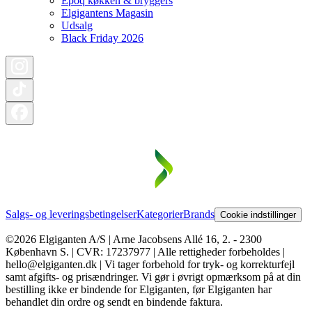
Epoq køkken & bryggers
Elgigantens Magasin
Udsalg
Black Friday 2026
Salgs- og leveringsbetingelser
Kategorier
Brands
Cookie indstillinger
©2026 Elgiganten A/S | Arne Jacobsens Allé 16, 2. - 2300
København S. | CVR: 17237977 | Alle rettigheder forbeholdes |
hello@elgiganten.dk | Vi tager forbehold for tryk- og korrekturfejl
samt afgifts- og prisændringer. Vi gør i øvrigt opmærksom på at din
bestilling ikke er bindende for Elgiganten, før Elgiganten har
behandlet din ordre og sendt en bindende faktura.