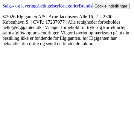
Salgs- og leveringsbetingelser
Kategorier
Brands
Cookie indstillinger
©2026 Elgiganten A/S | Arne Jacobsens Allé 16, 2. - 2300
København S. | CVR: 17237977 | Alle rettigheder forbeholdes |
hello@elgiganten.dk | Vi tager forbehold for tryk- og korrekturfejl
samt afgifts- og prisændringer. Vi gør i øvrigt opmærksom på at din
bestilling ikke er bindende for Elgiganten, før Elgiganten har
behandlet din ordre og sendt en bindende faktura.