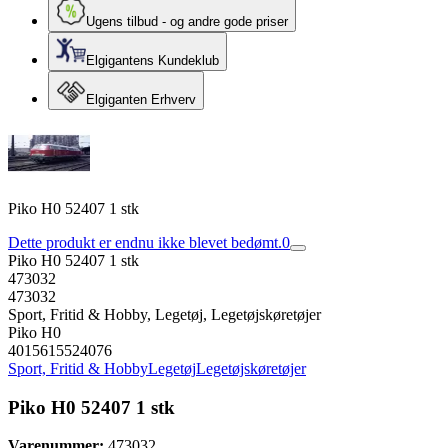
Ugens tilbud - og andre gode priser
Elgigantens Kundeklub
Elgiganten Erhverv
Piko H0 52407 1 stk
Dette produkt er endnu ikke blevet bedømt.
0
Piko H0 52407 1 stk
473032
473032
Sport, Fritid & Hobby, Legetøj, Legetøjskøretøjer
Piko H0
4015615524076
Sport, Fritid & Hobby
Legetøj
Legetøjskøretøjer
Piko H0 52407 1 stk
Varenummer:
473032