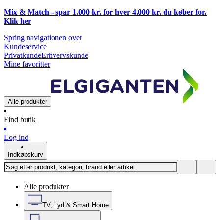
Mix & Match - spar 1.000 kr. for hver 4.000 kr. du køber for.
Klik
her
Spring navigationen over
Kundeservice
Privatkunde
Erhvervskunde
Mine favoritter
Alle produkter
Find butik
Log ind
Indkøbskurv
Alle produkter
TV, Lyd & Smart Home