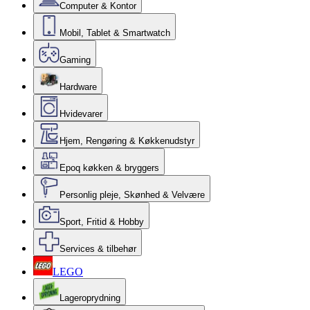
Computer & Kontor
Mobil, Tablet & Smartwatch
Gaming
Hardware
Hvidevarer
Hjem, Rengøring & Køkkenudstyr
Epoq køkken & bryggers
Personlig pleje, Skønhed & Velvære
Sport, Fritid & Hobby
Services & tilbehør
LEGO
Lageroprydning