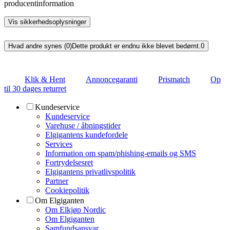
producentinformation
Vis sikkerhedsoplysninger
Hvad andre synes (0)
Dette produkt er endnu ikke blevet bedømt.
0
Klik & Hent
Annoncegaranti
Prismatch
Op
til 30 dages returret
Kundeservice
Kundeservice
Varehuse / åbningstider
Elgigantens kundefordele
Services
Information om spam/phishing-emails og SMS
Fortrydelsesret
Elgigantens privatlivspolitik
Partner
Cookiepolitik
Om Elgiganten
Om Elkjøp Nordic
Om Elgiganten
Samfundsansvar