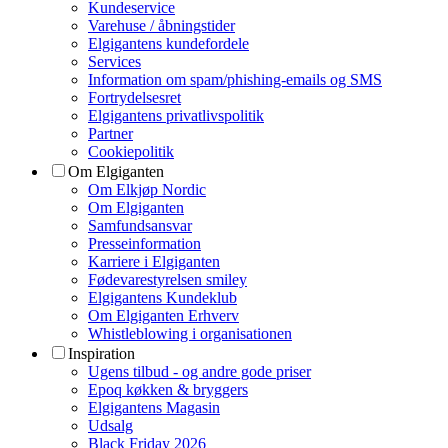
Kundeservice
Varehuse / åbningstider
Elgigantens kundefordele
Services
Information om spam/phishing-emails og SMS
Fortrydelsesret
Elgigantens privatlivspolitik
Partner
Cookiepolitik
Om Elgiganten
Om Elkjøp Nordic
Om Elgiganten
Samfundsansvar
Presseinformation
Karriere i Elgiganten
Fødevarestyrelsen smiley
Elgigantens Kundeklub
Om Elgiganten Erhverv
Whistleblowing i organisationen
Inspiration
Ugens tilbud - og andre gode priser
Epoq køkken & bryggers
Elgigantens Magasin
Udsalg
Black Friday 2026