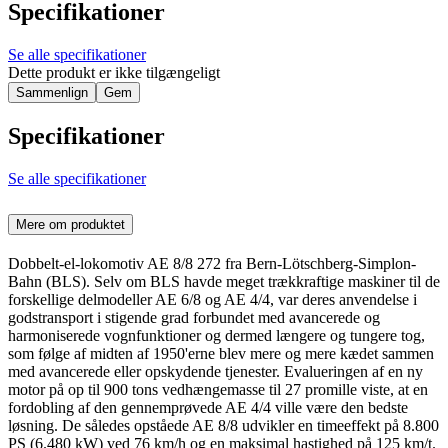
Specifikationer
Se alle specifikationer
Dette produkt er ikke tilgængeligt
Sammenlign
Gem
Specifikationer
Se alle specifikationer
Mere om produktet
Dobbelt-el-lokomotiv AE 8/8 272 fra Bern-Lötschberg-Simplon-
Bahn (BLS). Selv om BLS havde meget trækkraftige maskiner til de
forskellige delmodeller AE 6/8 og AE 4/4, var deres anvendelse i
godstransport i stigende grad forbundet med avancerede og
harmoniserede vognfunktioner og dermed længere og tungere tog,
som følge af midten af 1950'erne blev mere og mere kædet sammen
med avancerede eller opskydende tjenester. Evalueringen af en ny
motor på op til 900 tons vedhængemasse til 27 promille viste, at en
fordobling af den gennemprøvede AE 4/4 ville være den bedste
løsning. De således opståede AE 8/8 udvikler en timeeffekt på 8.800
PS (6.480 kW) ved 76 km/h og en maksimal hastighed på 125 km/t.