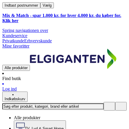
Indtast postnummer
Vælg
Mix & Match - spar 1.000 kr. for hver 4.000 kr. du køber for.
Klik
her
Spring navigationen over
Kundeservice
Privatkunde
Erhvervskunde
Mine favoritter
Alle produkter
Find butik
Log ind
Indkøbskurv
Alle produkter
TV, Lyd & Smart Home