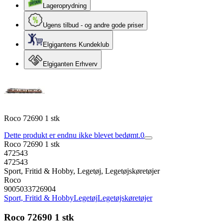
Lageroprydning
Ugens tilbud - og andre gode priser
Elgigantens Kundeklub
Elgiganten Erhverv
Roco 72690 1 stk
Dette produkt er endnu ikke blevet bedømt.
0
Roco 72690 1 stk
472543
472543
Sport, Fritid & Hobby, Legetøj, Legetøjskøretøjer
Roco
9005033726904
Sport, Fritid & Hobby
Legetøj
Legetøjskøretøjer
Roco 72690 1 stk