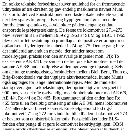
En række tekniske forbedringer giver mulighed for en fremragende
udnyttelse af trækkraften og gav endelig maskinerne navnet Muni.
En stor fordel ved konstruktionen med faste lokale halvdele var, at
der blev spares to førerpladser og hyppigere tomkørsel med de
førerbetjente spænde- og skydelokere på den dengang endnu
ensporede løgsbjergstrækning. De første tre lokomotiver 271–273
blev leveret til BLS mellem 1959 og 1963 af SLM og BBC. I 1965
blev der truffet beslutning på grundlag af de positive erfaringer med
opførelsen af yderligere to enheder i 274 og 275. Denne gang blev
der imidlertid anvendt en metode, der minder meget om
modelbyggeri-praksis (om den ansvarlige ingeniør mon...?!): To
eksisterende AE 4/4 blev samlet i de tre første lokomotiver med de
samme AE 8/8 under udførelse af den nødvendige tilpasning. Selv
om de tunge transitgodstogsforbindelser mellem Biel, Bern, Thun og
Brig-Domodosola var det vigtigste aktivitetsområde, kunne Munis
også iagttages for lange internationale rejser. Med de imidlertid
stadig overtagne trækbelastninger, der oprindeligt var beregnet til
900 tons, var det ofte nødvendigt med dobbeltraktioner med AE 6/8,
AE 4/4, Re 4/4 og Re 465. Ibrugtagningen af den anden fase Re
465 førte til en foreløbig omisering af alle AE 8/8, mens lokomotivet
i 274 allerede var blevet kasseret. En skælppebrand lod også
lokomotivet 271 og 272 forsvinde fra billedfladen. Lokomotivet 273
er bevaret som et historisk lokomotiv. For øjeblikket leder BLS-
fonden efter penge til at gøre lokomotivet kørerdygtigt igen. OBS!
Denne produktbeskrivelse er endnu ikke blevet oversat til dansk af