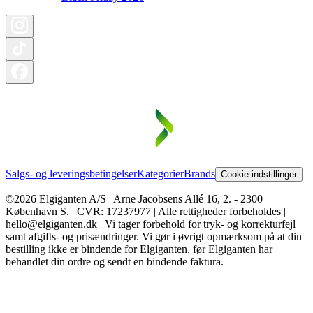
Salgs- og leveringsbetingelser
Kategorier
Brands
Cookie indstillinger
©2026 Elgiganten A/S | Arne Jacobsens Allé 16, 2. - 2300
København S. | CVR: 17237977 | Alle rettigheder forbeholdes |
hello@elgiganten.dk | Vi tager forbehold for tryk- og korrekturfejl
samt afgifts- og prisændringer. Vi gør i øvrigt opmærksom på at din
bestilling ikke er bindende for Elgiganten, før Elgiganten har
behandlet din ordre og sendt en bindende faktura.