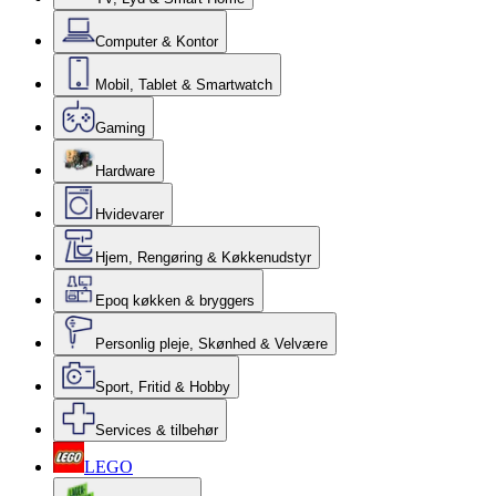
Computer & Kontor
Mobil, Tablet & Smartwatch
Gaming
Hardware
Hvidevarer
Hjem, Rengøring & Køkkenudstyr
Epoq køkken & bryggers
Personlig pleje, Skønhed & Velvære
Sport, Fritid & Hobby
Services & tilbehør
LEGO