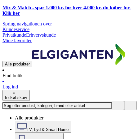
Mix & Match - spar 1.000 kr. for hver 4.000 kr. du køber for.
Klik
her
Spring navigationen over
Kundeservice
Privatkunde
Erhvervskunde
Mine favoritter
Alle produkter
Find butik
Log ind
Indkøbskurv
Alle produkter
TV, Lyd & Smart Home