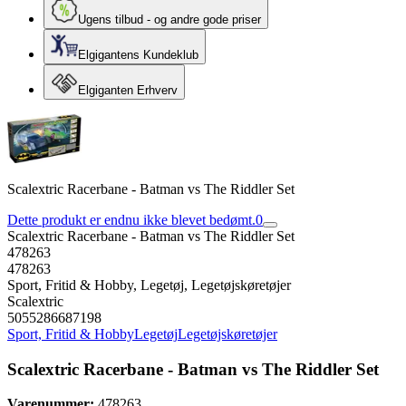
Ugens tilbud - og andre gode priser
Elgigantens Kundeklub
Elgiganten Erhverv
Scalextric Racerbane - Batman vs The Riddler Set
Dette produkt er endnu ikke blevet bedømt.
0
Scalextric Racerbane - Batman vs The Riddler Set
478263
478263
Sport, Fritid & Hobby, Legetøj, Legetøjskøretøjer
Scalextric
5055286687198
Sport, Fritid & Hobby
Legetøj
Legetøjskøretøjer
Scalextric Racerbane - Batman vs The Riddler Set
Varenummer:
478263