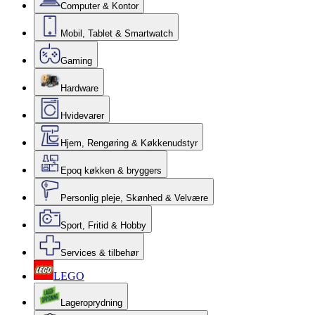
Computer & Kontor
Mobil, Tablet & Smartwatch
Gaming
Hardware
Hvidevarer
Hjem, Rengøring & Køkkenudstyr
Epoq køkken & bryggers
Personlig pleje, Skønhed & Velvære
Sport, Fritid & Hobby
Services & tilbehør
LEGO
Lageroprydning