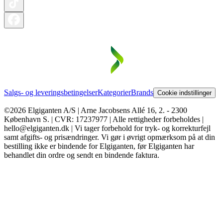
Salgs- og leveringsbetingelser
Kategorier
Brands
Cookie indstillinger
©2026 Elgiganten A/S | Arne Jacobsens Allé 16, 2. - 2300
København S. | CVR: 17237977 | Alle rettigheder forbeholdes |
hello@elgiganten.dk | Vi tager forbehold for tryk- og korrekturfejl
samt afgifts- og prisændringer. Vi gør i øvrigt opmærksom på at din
bestilling ikke er bindende for Elgiganten, før Elgiganten har
behandlet din ordre og sendt en bindende faktura.