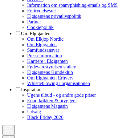
Information om spam/phishing-emails og SMS
Fortrydelsesret
Elgigantens privatlivspolitik
Partner
Cookiepolitik
Om Elgiganten
Om Elkjøp Nordic
Om Elgiganten
Samfundsansvar
Presseinformation
Karriere i Elgiganten
Fødevarestyrelsen smiley
Elgigantens Kundeklub
Om Elgiganten Erhverv
Whistleblowing i organisationen
Inspiration
Ugens tilbud - og andre gode priser
Epoq køkken & bryggers
Elgigantens Magasin
Udsalg
Black Friday 2026