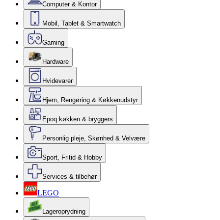
Computer & Kontor
Mobil, Tablet & Smartwatch
Gaming
Hardware
Hvidevarer
Hjem, Rengøring & Køkkenudstyr
Epoq køkken & bryggers
Personlig pleje, Skønhed & Velvære
Sport, Fritid & Hobby
Services & tilbehør
LEGO
Lageroprydning