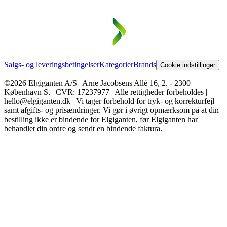
Salgs- og leveringsbetingelser
Kategorier
Brands
Cookie indstillinger
©2026 Elgiganten A/S | Arne Jacobsens Allé 16, 2. - 2300
København S. | CVR: 17237977 | Alle rettigheder forbeholdes |
hello@elgiganten.dk | Vi tager forbehold for tryk- og korrekturfejl
samt afgifts- og prisændringer. Vi gør i øvrigt opmærksom på at din
bestilling ikke er bindende for Elgiganten, før Elgiganten har
behandlet din ordre og sendt en bindende faktura.