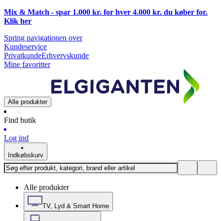
Mix & Match - spar 1.000 kr. for hver 4.000 kr. du køber for.
Klik
her
Spring navigationen over
Kundeservice
Privatkunde
Erhvervskunde
Mine favoritter
Alle produkter
Find butik
Log ind
Indkøbskurv
Alle produkter
TV, Lyd & Smart Home