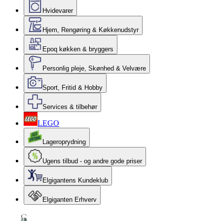
Hvidevarer
Hjem, Rengøring & Køkkenudstyr
Epoq køkken & bryggers
Personlig pleje, Skønhed & Velvære
Sport, Fritid & Hobby
Services & tilbehør
LEGO
Lageroprydning
Ugens tilbud - og andre gode priser
Elgigantens Kundeklub
Elgiganten Erhverv