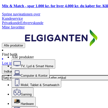
Mix & Match - spar 1.000 kr. for hver 4.000 kr. du køber for. Kl
Spring navigationen over
Kundeservice
Privatkunde
Erhvervskunde
Mine favoritter
Alle produkter
Find butik
Alle produkter
Log ind
TV, Lyd & Smart Home
Indkøbskurv
Computer & Kontor
Mobil, Tablet & Smartwatch
Gaming
Hardware