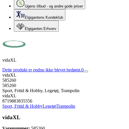
Ugens tilbud - og andre gode priser
Elgigantens Kundeklub
Elgiganten Erhverv
vidaXL
Dette produkt er endnu ikke blevet bedømt.
0
vidaXL
585260
585260
Sport, Fritid & Hobby, Legetøj, Trampolin
vidaXL
8719883835556
Sport, Fritid & Hobby
Legetøj
Trampolin
vidaXL
Varenummer:
585260