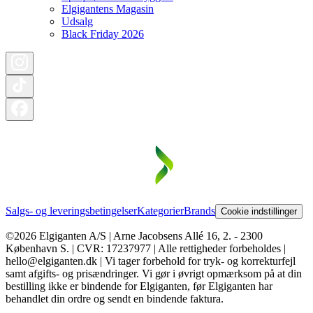
Elgigantens Magasin
Udsalg
Black Friday 2026
Salgs- og leveringsbetingelser
Kategorier
Brands
Cookie indstillinger
©2026 Elgiganten A/S | Arne Jacobsens Allé 16, 2. - 2300
København S. | CVR: 17237977 | Alle rettigheder forbeholdes |
hello@elgiganten.dk | Vi tager forbehold for tryk- og korrekturfejl
samt afgifts- og prisændringer. Vi gør i øvrigt opmærksom på at din
bestilling ikke er bindende for Elgiganten, før Elgiganten har
behandlet din ordre og sendt en bindende faktura.