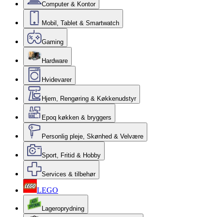
Computer & Kontor
Mobil, Tablet & Smartwatch
Gaming
Hardware
Hvidevarer
Hjem, Rengøring & Køkkenudstyr
Epoq køkken & bryggers
Personlig pleje, Skønhed & Velvære
Sport, Fritid & Hobby
Services & tilbehør
LEGO
Lageroprydning