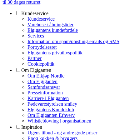
til 30 dages returret
Kundeservice
Kundeservice
Varehuse / åbningstider
Elgigantens kundefordele
Services
Information om spam/phishing-emails og SMS
Fortrydelsesret
Elgigantens privatlivspolitik
Partner
Cookiepolitik
Om Elgiganten
Om Elkjøp Nordic
Om Elgiganten
Samfundsansvar
Presseinformation
Karriere i Elgiganten
Fødevarestyrelsen smiley
Elgigantens Kundeklub
Om Elgiganten Erhverv
Whistleblowing i organisationen
Inspiration
Ugens tilbud - og andre gode priser
Epoq køkken & bryggers