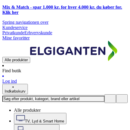
Mix & Match - spar 1.000 kr. for hver 4.000 kr. du køber for.
Klik
her
Spring navigationen over
Kundeservice
Privatkunde
Erhvervskunde
Mine favoritter
Alle produkter
Find butik
Log ind
Indkøbskurv
Alle produkter
TV, Lyd & Smart Home