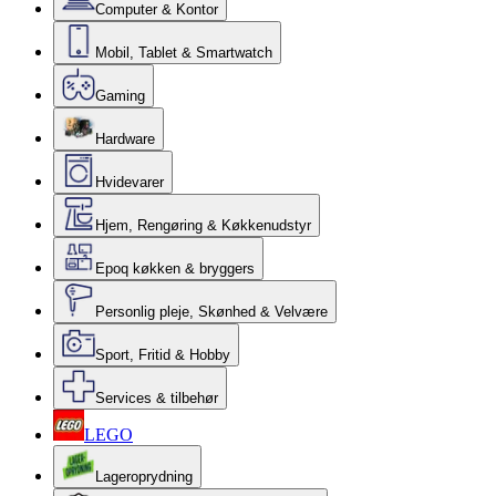
Computer & Kontor
Mobil, Tablet & Smartwatch
Gaming
Hardware
Hvidevarer
Hjem, Rengøring & Køkkenudstyr
Epoq køkken & bryggers
Personlig pleje, Skønhed & Velvære
Sport, Fritid & Hobby
Services & tilbehør
LEGO
Lageroprydning