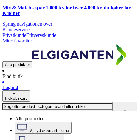
Mix & Match - spar 1.000 kr. for hver 4.000 kr. du køber for.
Klik
her
Spring navigationen over
Kundeservice
Privatkunde
Erhvervskunde
Mine favoritter
Alle produkter
Find butik
Log ind
Indkøbskurv
Alle produkter
TV, Lyd & Smart Home