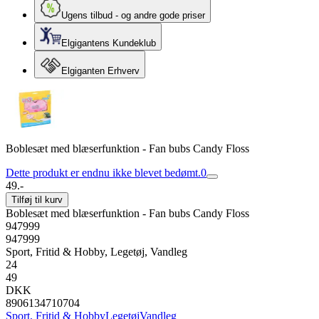
Ugens tilbud - og andre gode priser
Elgigantens Kundeklub
Elgiganten Erhverv
Boblesæt med blæserfunktion - Fan bubs Candy Floss
Dette produkt er endnu ikke blevet bedømt.
0
49.-
Tilføj til kurv
Boblesæt med blæserfunktion - Fan bubs Candy Floss
947999
947999
Sport, Fritid & Hobby, Legetøj, Vandleg
24
49
DKK
8906134710704
Sport, Fritid & Hobby
Legetøj
Vandleg