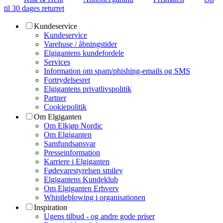
til 30 dages returret
Kundeservice
Kundeservice
Varehuse / åbningstider
Elgigantens kundefordele
Services
Information om spam/phishing-emails og SMS
Fortrydelsesret
Elgigantens privatlivspolitik
Partner
Cookiepolitik
Om Elgiganten
Om Elkjøp Nordic
Om Elgiganten
Samfundsansvar
Presseinformation
Karriere i Elgiganten
Fødevarestyrelsen smiley
Elgigantens Kundeklub
Om Elgiganten Erhverv
Whistleblowing i organisationen
Inspiration
Ugens tilbud - og andre gode priser