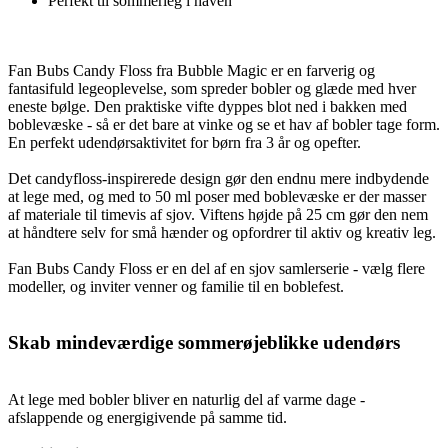
Perfekt til sommerleg i haven
Fan Bubs Candy Floss fra Bubble Magic er en farverig og
fantasifuld legeoplevelse, som spreder bobler og glæde med hver
eneste bølge. Den praktiske vifte dyppes blot ned i bakken med
boblevæske - så er det bare at vinke og se et hav af bobler tage form.
En perfekt udendørsaktivitet for børn fra 3 år og opefter.
Det candyfloss-inspirerede design gør den endnu mere indbydende
at lege med, og med to 50 ml poser med boblevæske er der masser
af materiale til timevis af sjov. Viftens højde på 25 cm gør den nem
at håndtere selv for små hænder og opfordrer til aktiv og kreativ leg.
Fan Bubs Candy Floss er en del af en sjov samlerserie - vælg flere
modeller, og inviter venner og familie til en boblefest.
Skab mindeværdige sommerøjeblikke udendørs
At lege med bobler bliver en naturlig del af varme dage -
afslappende og energigivende på samme tid.