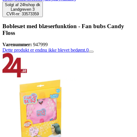
Solgt af
24hshop dk
Landgreven 3
CVR-nr: 33573359
Boblesæt med blæserfunktion - Fan bubs Candy
Floss
Varenummer:
947999
Dette produkt er endnu ikke blevet bedømt.
0