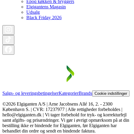
Epoq køkken & bryggers
Elgigantens Magasin
Udsalg
Black Friday 2026
Salgs- og leveringsbetingelser
Kategorier
Brands
Cookie indstillinger
©2026 Elgiganten A/S | Arne Jacobsens Allé 16, 2. - 2300
København S. | CVR: 17237977 | Alle rettigheder forbeholdes |
hello@elgiganten.dk | Vi tager forbehold for tryk- og korrekturfejl
samt afgifts- og prisændringer. Vi gør i øvrigt opmærksom på at din
bestilling ikke er bindende for Elgiganten, før Elgiganten har
behandlet din ordre og sendt en bindende faktura.