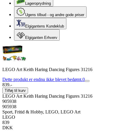
Lageroprydning
Ugens tilbud - og andre gode priser
Elgigantens Kundeklub
Elgiganten Erhverv
LEGO Art Keith Haring Dancing Figures 31216
Dette produkt er endnu ikke blevet bedømt.
0
839.-
Tilføj til kurv
LEGO Art Keith Haring Dancing Figures 31216
905938
905938
Sport, Fritid & Hobby, LEGO, LEGO Art
LEGO
839
DKK