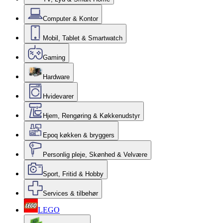
Computer & Kontor
Mobil, Tablet & Smartwatch
Gaming
Hardware
Hvidevarer
Hjem, Rengøring & Køkkenudstyr
Epoq køkken & bryggers
Personlig pleje, Skønhed & Velvære
Sport, Fritid & Hobby
Services & tilbehør
LEGO