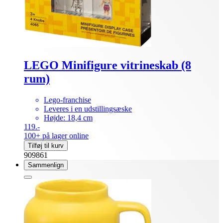
LEGO Minifigure vitrineskab (8
rum)
Lego-franchise
Leveres i en udstillingsæske
Højde: 18,4 cm
119.-
100+ på lager online
Tilføj til kurv
909861
Sammenlign