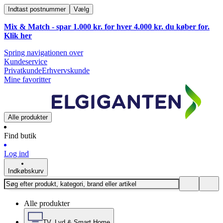
Indtast postnummer
Vælg
Mix & Match - spar 1.000 kr. for hver 4.000 kr. du køber for.
Klik
her
Spring navigationen over
Kundeservice
Privatkunde
Erhvervskunde
Mine favoritter
Alle produkter
Find butik
Log ind
Indkøbskurv
Alle produkter
TV, Lyd & Smart Home