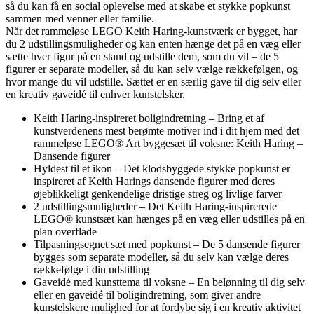
så du kan få en social oplevelse med at skabe et stykke popkunst
sammen med venner eller familie.
Når det rammeløse LEGO Keith Haring-kunstværk er bygget, har
du 2 udstillingsmuligheder og kan enten hænge det på en væg eller
sætte hver figur på en stand og udstille dem, som du vil – de 5
figurer er separate modeller, så du kan selv vælge rækkefølgen, og
hvor mange du vil udstille. Sættet er en særlig gave til dig selv eller
en kreativ gaveidé til enhver kunstelsker.
Keith Haring-inspireret boligindretning – Bring et af
kunstverdenens mest berømte motiver ind i dit hjem med det
rammeløse LEGO® Art byggesæt til voksne: Keith Haring –
Dansende figurer
Hyldest til et ikon – Det klodsbyggede stykke popkunst er
inspireret af Keith Harings dansende figurer med deres
øjeblikkeligt genkendelige dristige streg og livlige farver
2 udstillingsmuligheder – Det Keith Haring-inspirerede
LEGO® kunstsæt kan hænges på en væg eller udstilles på en
plan overflade
Tilpasningsegnet sæt med popkunst – De 5 dansende figurer
bygges som separate modeller, så du selv kan vælge deres
rækkefølge i din udstilling
Gaveidé med kunsttema til voksne – En belønning til dig selv
eller en gaveidé til boligindretning, som giver andre
kunstelskere mulighed for at fordybe sig i en kreativ aktivitet