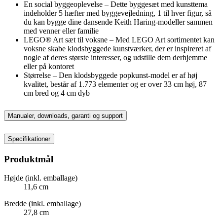
En social byggeoplevelse – Dette byggesæt med kunsttema
indeholder 5 hæfter med byggevejledning, 1 til hver figur, så
du kan bygge dine dansende Keith Haring-modeller sammen
med venner eller familie
LEGO® Art sæt til voksne – Med LEGO Art sortimentet kan
voksne skabe klodsbyggede kunstværker, der er inspireret af
nogle af deres største interesser, og udstille dem derhjemme
eller på kontoret
Størrelse – Den klodsbyggede popkunst-model er af høj
kvalitet, består af 1.773 elementer og er over 33 cm høj, 87
cm bred og 4 cm dyb
Manualer, downloads, garanti og support
Specifikationer
Produktmål
Højde (inkl. emballage)
11,6 cm
Bredde (inkl. emballage)
27,8 cm