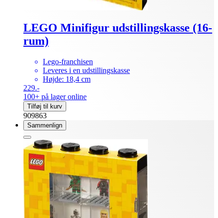
LEGO Minifigur udstillingskasse (16-
rum)
Lego-franchisen
Leveres i en udstillingskasse
Højde: 18,4 cm
229.-
100+ på lager online
Tilføj til kurv
909863
Sammenlign