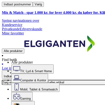
Indtast postnummer
Vælg
Mix & Match - spar 1.000 kr. for hver 4.000 kr. du køber for. Kl
Spring navigationen over
Kundeservice
Privatkunde
Erhvervskunde
Mine favoritter
Alle produkter
Find butik
Alle produkter
Log ind
TV, Lyd & Smart Home
Indkøbskurv
Computer & Kontor
Mobil, Tablet & Smartwatch
Gaming