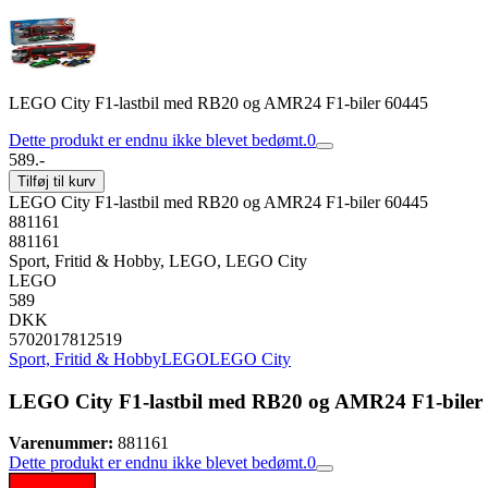
LEGO City F1-lastbil med RB20 og AMR24 F1-biler 60445
Dette produkt er endnu ikke blevet bedømt.
0
589.-
Tilføj til kurv
LEGO City F1-lastbil med RB20 og AMR24 F1-biler 60445
881161
881161
Sport, Fritid & Hobby, LEGO, LEGO City
LEGO
589
DKK
5702017812519
Sport, Fritid & Hobby
LEGO
LEGO City
LEGO City F1-lastbil med RB20 og AMR24 F1-biler
Varenummer:
881161
Dette produkt er endnu ikke blevet bedømt.
0