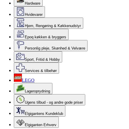
Hardware
Hvidevarer
Hjem, Rengøring & Køkkenudstyr
Epoq køkken & bryggers
Personlig pleje, Skønhed & Velvære
Sport, Fritid & Hobby
Services & tilbehør
LEGO
Lageroprydning
Ugens tilbud - og andre gode priser
Elgigantens Kundeklub
Elgiganten Erhverv