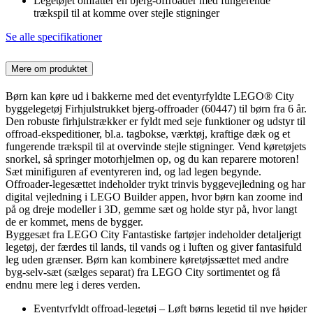
Legetøjet omfatter en bjerg-offroader med fungerende
trækspil til at komme over stejle stigninger
Se alle specifikationer
Mere om produktet
Børn kan køre ud i bakkerne med det eventyrfyldte LEGO® City
byggelegetøj Firhjulstrukket bjerg-offroader (60447) til børn fra 6 år.
Den robuste firhjulstrækker er fyldt med seje funktioner og udstyr til
offroad-ekspeditioner, bl.a. tagbokse, værktøj, kraftige dæk og et
fungerende trækspil til at overvinde stejle stigninger. Vend køretøjets
snorkel, så springer motorhjelmen op, og du kan reparere motoren!
Sæt minifiguren af eventyreren ind, og lad legen begynde.
Offroader-legesættet indeholder trykt trinvis byggevejledning og har
digital vejledning i LEGO Builder appen, hvor børn kan zoome ind
på og dreje modeller i 3D, gemme sæt og holde styr på, hvor langt
de er kommet, mens de bygger.
Byggesæt fra LEGO City Fantastiske fartøjer indeholder detaljerigt
legetøj, der færdes til lands, til vands og i luften og giver fantasifuld
leg uden grænser. Børn kan kombinere køretøjssættet med andre
byg-selv-sæt (sælges separat) fra LEGO City sortimentet og få
endnu mere leg i deres verden.
Eventyrfyldt offroad-legetøj – Løft børns legetid til nye højder