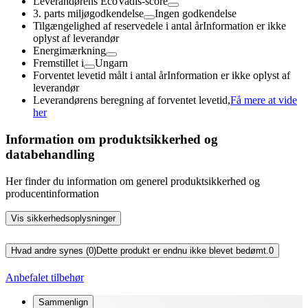
Leverandørens EcoVadis-score
3. parts miljøgodkendelse
Ingen godkendelse
Tilgængelighed af reservedele i antal år
Information er ikke
oplyst af leverandør
Energimærkning
Fremstillet i
Ungarn
Forventet levetid målt i antal år
Information er ikke oplyst af
leverandør
Leverandørens beregning af forventet levetid,
Få mere at vide
her
Information om produktsikkerhed og
databehandling
Her finder du information om generel produktsikkerhed og
producentinformation
Vis sikkerhedsoplysninger
Hvad andre synes (0)
Dette produkt er endnu ikke blevet bedømt.
0
Anbefalet tilbehør
Sammenlign