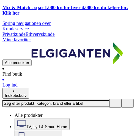
Mix & Match - spar 1.000 kr. for hver 4.000 kr. du køber for.
Klik
her
Spring navigationen over
Kundeservice
Privatkunde
Erhvervskunde
Mine favoritter
Alle produkter
Find butik
Log ind
Indkøbskurv
Alle produkter
TV, Lyd & Smart Home