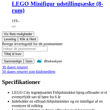
LEGO Minifigur udstillingsæske (8-
rum)
119.-
Vis flere muligheder
Levering
Klik & Hent
Beregn leveringstid for dit postnummer
Tilføj til kurv
Sammenlign
Gem
Ønskeskyen
30 dages returret
50 dages returret som klubmedlem
Specifikationer
LEGO City legetøjssættet Firhjulstrukket bjerg-offroader et et
eventyrfyldt sæt til børn fra 6 år
Indeholder en offroad-firhjulstrækker og en minifigur af en
eventyrer til rolleleg