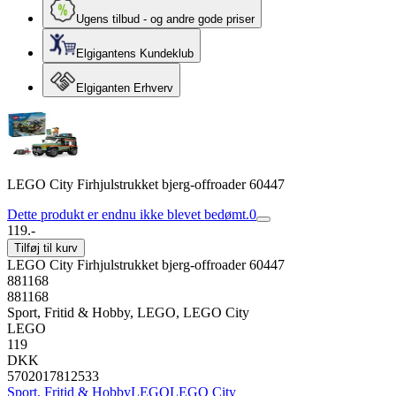
Ugens tilbud - og andre gode priser
Elgigantens Kundeklub
Elgiganten Erhverv
LEGO City Firhjulstrukket bjerg-offroader 60447
Dette produkt er endnu ikke blevet bedømt.
0
119.-
Tilføj til kurv
LEGO City Firhjulstrukket bjerg-offroader 60447
881168
881168
Sport, Fritid & Hobby, LEGO, LEGO City
LEGO
119
DKK
5702017812533
Sport, Fritid & Hobby
LEGO
LEGO City