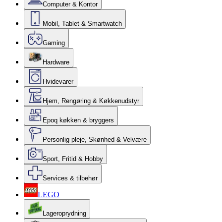
Computer & Kontor
Mobil, Tablet & Smartwatch
Gaming
Hardware
Hvidevarer
Hjem, Rengøring & Køkkenudstyr
Epoq køkken & bryggers
Personlig pleje, Skønhed & Velvære
Sport, Fritid & Hobby
Services & tilbehør
LEGO
Lageroprydning