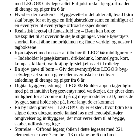
med LEGO® City legesættet Firhjulstrukket bjerg-offroader
til drenge og piger fra 6 år
Hvad er der i æsken? – Byggesættet indeholder alt, hvad børn
skal bruge for at bygge en firhjulstrækker samt en minifigur af
en eventyrer til eventyrlige offroad-ekspeditioner
Realistisk legetøj til fantasifuld leg – Børn kan bruge
trækspillet til at overvinde stejle stigninger, vende køretøjets
snorkel for at åbne motorhjelmen og finde værktøj og udstyr i
tagboksene
Køretøjssæt med masser af tilbehør til LEGO® minifigurerne
– Indeholder legetøjskamera, drikkedunk, lommelygte, kort,
kompas, kikkert, værktøj og førstehjælpssæt til rolleleg
En sjov gave til børn – Giv det eventyrfyldte LEGO® byg-
selv-legesæt som en gave eller overraskelse i enhver
anledning til drenge og piger fra 6 år
Digital byggevejledning – LEGO® Builder appen tager børn
med på et intuitivt byggeeventyr med værktøjer, der giver dem
mulighed for at zoome ind på og dreje modeller i 3D, mens de
bygger, samt holde styr på, hvor langt de er kommet
En by uden grænser – LEGO® City er et sted, hvor børn kan
slippe deres ubegrænsede fantasi løs med legetøjsfartøjer,
omgivelser og indbyggere, der motiverer dem til at bygge,
skabe, udforske og lege
Størrelse – Offroad-legetøjsbilen i dette legesæt med 221
elementer er over 7 cm høj, 13 cm lang og 6 cm bred