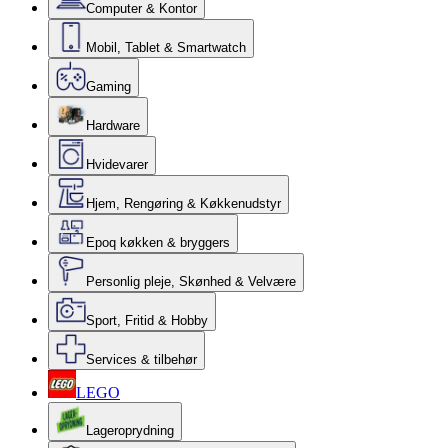
Computer & Kontor
Mobil, Tablet & Smartwatch
Gaming
Hardware
Hvidevarer
Hjem, Rengøring & Køkkenudstyr
Epoq køkken & bryggers
Personlig pleje, Skønhed & Velvære
Sport, Fritid & Hobby
Services & tilbehør
LEGO
Lageroprydning