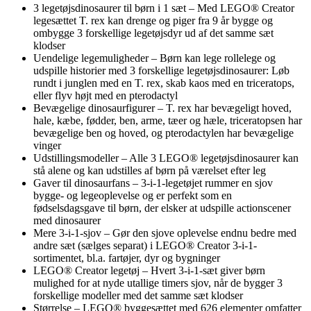
3 legetøjsdinosaurer til børn i 1 sæt – Med LEGO® Creator
legesættet T. rex kan drenge og piger fra 9 år bygge og
ombygge 3 forskellige legetøjsdyr ud af det samme sæt
klodser
Uendelige legemuligheder – Børn kan lege rollelege og
udspille historier med 3 forskellige legetøjsdinosaurer: Løb
rundt i junglen med en T. rex, skab kaos med en triceratops,
eller flyv højt med en pterodactyl
Bevægelige dinosaurfigurer – T. rex har bevægeligt hoved,
hale, kæbe, fødder, ben, arme, tæer og hæle, triceratopsen har
bevægelige ben og hoved, og pterodactylen har bevægelige
vinger
Udstillingsmodeller – Alle 3 LEGO® legetøjsdinosaurer kan
stå alene og kan udstilles af børn på værelset efter leg
Gaver til dinosaurfans – 3-i-1-legetøjet rummer en sjov
bygge- og legeoplevelse og er perfekt som en
fødselsdagsgave til børn, der elsker at udspille actionscener
med dinosaurer
Mere 3-i-1-sjov – Gør den sjove oplevelse endnu bedre med
andre sæt (sælges separat) i LEGO® Creator 3-i-1-
sortimentet, bl.a. fartøjer, dyr og bygninger
LEGO® Creator legetøj – Hvert 3-i-1-sæt giver børn
mulighed for at nyde utallige timers sjov, når de bygger 3
forskellige modeller med det samme sæt klodser
Størrelse – LEGO® byggesættet med 626 elementer omfatter