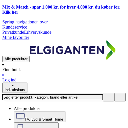
Mix & Match - spar 1.000 kr. for hver 4.000 kr. du køber for.
Klik
her
Spring navigationen over
Kundeservice
Privatkunde
Erhvervskunde
Mine favoritter
Alle produkter
Find butik
Log ind
Indkøbskurv
Alle produkter
TV, Lyd & Smart Home