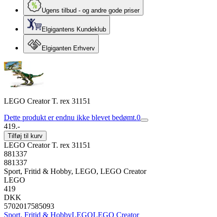
Ugens tilbud - og andre gode priser
Elgigantens Kundeklub
Elgiganten Erhverv
LEGO Creator T. rex 31151
Dette produkt er endnu ikke blevet bedømt.
0
419.-
Tilføj til kurv
LEGO Creator T. rex 31151
881337
881337
Sport, Fritid & Hobby, LEGO, LEGO Creator
LEGO
419
DKK
5702017585093
Sport, Fritid & Hobby
LEGO
LEGO Creator