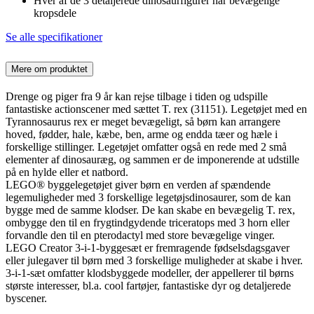
Hver af de 3 detaljerede dinosaurfigurer har bevægelige
kropsdele
Se alle specifikationer
Mere om produktet
Drenge og piger fra 9 år kan rejse tilbage i tiden og udspille
fantastiske actionscener med sættet T. rex (31151). Legetøjet med en
Tyrannosaurus rex er meget bevægeligt, så børn kan arrangere
hoved, fødder, hale, kæbe, ben, arme og endda tæer og hæle i
forskellige stillinger. Legetøjet omfatter også en rede med 2 små
elementer af dinosauræg, og sammen er de imponerende at udstille
på en hylde eller et natbord.
LEGO® byggelegetøjet giver børn en verden af spændende
legemuligheder med 3 forskellige legetøjsdinosaurer, som de kan
bygge med de samme klodser. De kan skabe en bevægelig T. rex,
ombygge den til en frygtindgydende triceratops med 3 horn eller
forvandle den til en pterodactyl med store bevægelige vinger.
LEGO Creator 3-i-1-byggesæt er fremragende fødselsdagsgaver
eller julegaver til børn med 3 forskellige muligheder at skabe i hver.
3-i-1-sæt omfatter klodsbyggede modeller, der appellerer til børns
største interesser, bl.a. cool fartøjer, fantastiske dyr og detaljerede
byscener.