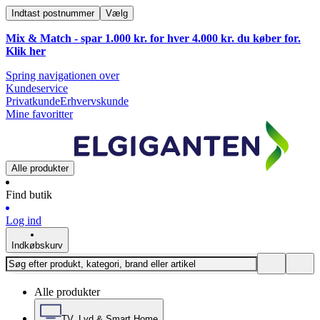
Indtast postnummer
Vælg
Mix & Match - spar 1.000 kr. for hver 4.000 kr. du køber for.
Klik
her
Spring navigationen over
Kundeservice
Privatkunde
Erhvervskunde
Mine favoritter
Alle produkter
Find butik
Log ind
Indkøbskurv
Alle produkter
TV, Lyd & Smart Home