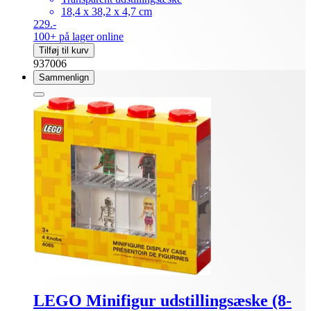
18,4 x 38,2 x 4,7 cm
229.-
100+ på lager online
Tilføj til kurv
937006
Sammenlign
LEGO Minifigur udstillingsæske (8-