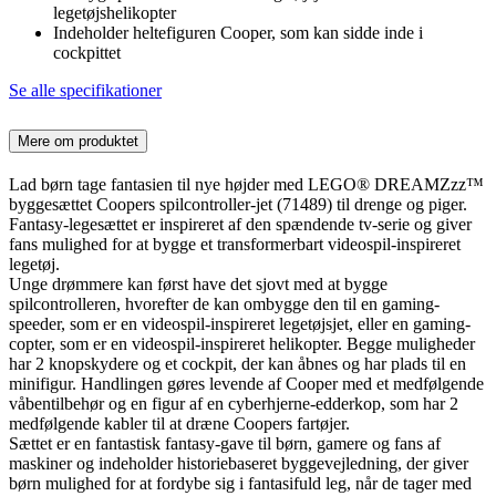
legetøjshelikopter
Indeholder heltefiguren Cooper, som kan sidde inde i
cockpittet
Se alle specifikationer
Mere om produktet
Lad børn tage fantasien til nye højder med LEGO® DREAMZzz™
byggesættet Coopers spilcontroller-jet (71489) til drenge og piger.
Fantasy-legesættet er inspireret af den spændende tv-serie og giver
fans mulighed for at bygge et transformerbart videospil-inspireret
legetøj.
Unge drømmere kan først have det sjovt med at bygge
spilcontrolleren, hvorefter de kan ombygge den til en gaming-
speeder, som er en videospil-inspireret legetøjsjet, eller en gaming-
copter, som er en videospil-inspireret helikopter. Begge muligheder
har 2 knopskydere og et cockpit, der kan åbnes og har plads til en
minifigur. Handlingen gøres levende af Cooper med et medfølgende
våbentilbehør og en figur af en cyberhjerne-edderkop, som har 2
medfølgende kabler til at dræne Coopers fartøjer.
Sættet er en fantastisk fantasy-gave til børn, gamere og fans af
maskiner og indeholder historiebaseret byggevejledning, der giver
børn mulighed for at fordybe sig i fantasifuld leg, når de tager med