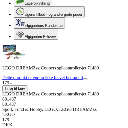
Lageroprydning
Ugens tilbud - og andre gode priser
Elgigantens Kundeklub
Elgiganten Erhverv
LEGO DREAMZzz Coopers spilcontroller-jet 71489
Dette produkt er endnu ikke blevet bedømt.
0
179.-
Tilføj til kurv
LEGO DREAMZzz Coopers spilcontroller-jet 71489
881487
881487
Sport, Fritid & Hobby, LEGO, LEGO DREAMZzz
LEGO
179
DKK