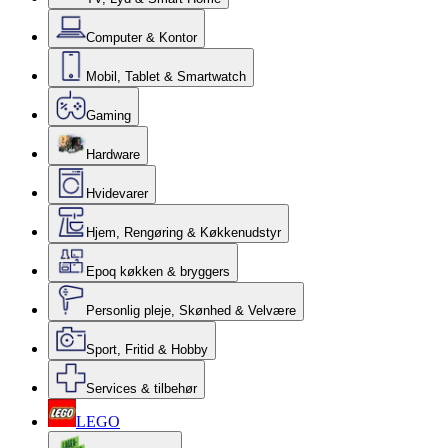
Computer & Kontor
Mobil, Tablet & Smartwatch
Gaming
Hardware
Hvidevarer
Hjem, Rengøring & Køkkenudstyr
Epoq køkken & bryggers
Personlig pleje, Skønhed & Velvære
Sport, Fritid & Hobby
Services & tilbehør
LEGO