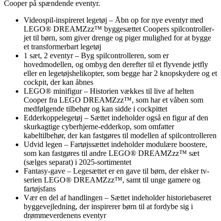
Cooper på spændende eventyr.
Videospil-inspireret legetøj – Åbn op for nye eventyr med
LEGO® DREAMZzz™ byggesættet Coopers spilcontroller-
jet til børn, som giver drenge og piger mulighed for at bygge
et transformerbart legetøj
1 sæt, 2 eventyr – Byg spilcontrolleren, som er
hovedmodellen, og ombyg den derefter til et flyvende jetfly
eller en legetøjshelikopter, som begge har 2 knopskydere og et
cockpit, der kan åbnes
LEGO® minifigur – Historien vækkes til live af helten
Cooper fra LEGO DREAMZzz™, som har et våben som
medfølgende tilbehør og kan sidde i cockpittet
Edderkoppelegetøj – Sættet indeholder også en figur af den
skurkagtige cyberhjerne-edderkop, som omfatter
kabeltilbehør, der kan fastgøres til modellen af spilcontrolleren
Udvid legen – Fartøjssættet indeholder modulære boostere,
som kan fastgøres til andre LEGO® DREAMZzz™ sæt
(sælges separat) i 2025-sortimentet
Fantasy-gave – Legesættet er en gave til børn, der elsker tv-
serien LEGO® DREAMZzz™, samt til unge gamere og
fartøjsfans
Vær en del af handlingen – Sættet indeholder historiebaseret
byggevejledning, der inspirerer børn til at fordybe sig i
drømmeverdenens eventyr