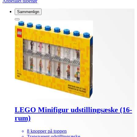
Anbefalet tilbehør
Sammenlign
LEGO Minifigur udstillingsæske (16-
rum)
8 knopper på toppen
Transparent udstillingsæske