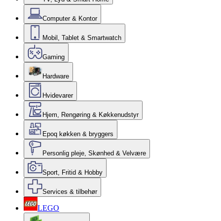
Computer & Kontor
Mobil, Tablet & Smartwatch
Gaming
Hardware
Hvidevarer
Hjem, Rengøring & Køkkenudstyr
Epoq køkken & bryggers
Personlig pleje, Skønhed & Velvære
Sport, Fritid & Hobby
Services & tilbehør
LEGO