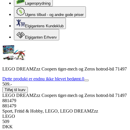
Lageroprydning
Ugens tilbud - og andre gode priser
Elgigantens Kundeklub
Elgiganten Erhverv
LEGO DREAMZzz Coopers tiger-mech og Zeros hotrod-bil 71497
Dette produkt er endnu ikke blevet bedømt.
0
509.-
Tilføj til kurv
LEGO DREAMZzz Coopers tiger-mech og Zeros hotrod-bil 71497
881479
881479
Sport, Fritid & Hobby, LEGO, LEGO DREAMZzz
LEGO
509
DKK