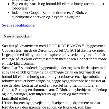
Byg en tiger-mech og hotrod-bil eller en hurtig racerbil og et
robotvæsen
Indeholder Cooper, Zero, en drømmer, Z-Blob, en
cyberhjerne-edderkop og 2 cyberling-figurer
Se alle specifikationer
Mere om produktet
Sæt fart på kreativiteten med LEGO® DREAMZzz™ byggesættet
Coopers tiger-mech og Zeros hotrod-bil (71497) til drenge og piger.
Legetøjet med bil og robot er inspireret af tv-serien, og børn fra 9 år
kan tage på et episk eventyr sammen med helten Cooper for at redde
en uskyldig drømmer.
Sættet har 2 spændende byggemuligheder, og børn får det sjovt med
at bygge et rødt gaming-fly og ombygge det til en tiger-mech og
hotrod-bil eller en hurtig racerbil og et robotvæsen. Tigerrobotten og
robotvæsenet er bevægelige, og begge byggetilstande har masser af
seje detaljer. Legesættet med en racerbil har også minifigurer af
Cooper, Zero og en drømmer samt Z-Blob, en cyberhjerne-edderkop
og 2 cyberlinger, som tilfører liv og action og inspirerer til
fantasifuld rolleleg.
Historiebaseret byggevejledning hjælper unge drømmere med at
fordybe sig i den spændende action, og legetøjet, som kan