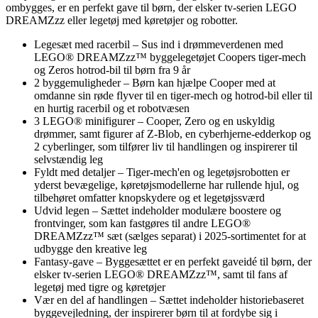
ombygges, er en perfekt gave til børn, der elsker tv-serien LEGO
DREAMZzz eller legetøj med køretøjer og robotter.
Legesæt med racerbil – Sus ind i drømmeverdenen med
LEGO® DREAMZzz™ byggelegetøjet Coopers tiger-mech
og Zeros hotrod-bil til børn fra 9 år
2 byggemuligheder – Børn kan hjælpe Cooper med at
omdanne sin røde flyver til en tiger-mech og hotrod-bil eller til
en hurtig racerbil og et robotvæsen
3 LEGO® minifigurer – Cooper, Zero og en uskyldig
drømmer, samt figurer af Z-Blob, en cyberhjerne-edderkop og
2 cyberlinger, som tilfører liv til handlingen og inspirerer til
selvstændig leg
Fyldt med detaljer – Tiger-mech'en og legetøjsrobotten er
yderst bevægelige, køretøjsmodellerne har rullende hjul, og
tilbehøret omfatter knopskydere og et legetøjssværd
Udvid legen – Sættet indeholder modulære boostere og
frontvinger, som kan fastgøres til andre LEGO®
DREAMZzz™ sæt (sælges separat) i 2025-sortimentet for at
udbygge den kreative leg
Fantasy-gave – Byggesættet er en perfekt gaveidé til børn, der
elsker tv-serien LEGO® DREAMZzz™, samt til fans af
legetøj med tigre og køretøjer
Vær en del af handlingen – Sættet indeholder historiebaseret
byggevejledning, der inspirerer børn til at fordybe sig i