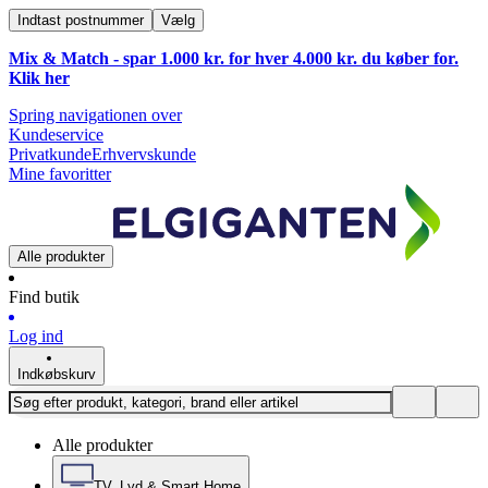
Indtast postnummer
Vælg
Mix & Match - spar 1.000 kr. for hver 4.000 kr. du køber for.
Klik
her
Spring navigationen over
Kundeservice
Privatkunde
Erhvervskunde
Mine favoritter
Alle produkter
Find butik
Log ind
Indkøbskurv
Alle produkter
TV, Lyd & Smart Home