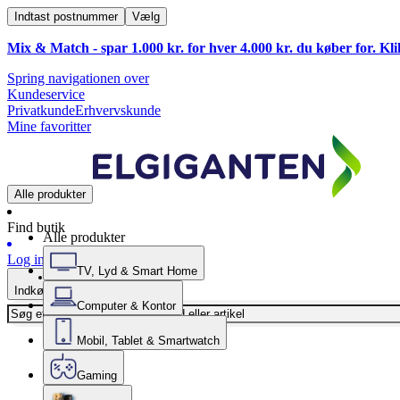
Indtast postnummer
Vælg
Mix & Match - spar 1.000 kr. for hver 4.000 kr. du køber for. Kl
Spring navigationen over
Kundeservice
Privatkunde
Erhvervskunde
Mine favoritter
Alle produkter
Find butik
Alle produkter
Log ind
TV, Lyd & Smart Home
Indkøbskurv
Computer & Kontor
Mobil, Tablet & Smartwatch
Gaming