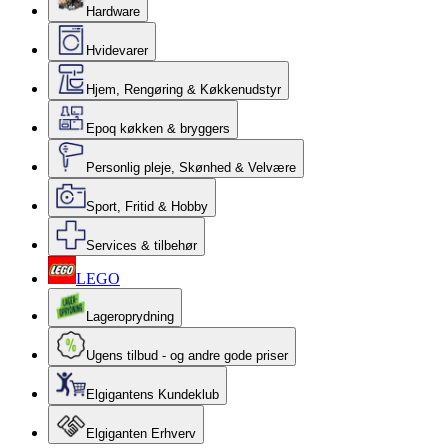
Hardware
Hvidevarer
Hjem, Rengøring & Køkkenudstyr
Epoq køkken & bryggers
Personlig pleje, Skønhed & Velvære
Sport, Fritid & Hobby
Services & tilbehør
LEGO
Lageroprydning
Ugens tilbud - og andre gode priser
Elgigantens Kundeklub
Elgiganten Erhverv