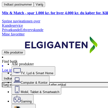
Indtast postnummer
Vælg
Mix & Match - spar 1.000 kr. for hver 4.000 kr. du køber for. Kl
Spring navigationen over
Kundeservice
Privatkunde
Erhvervskunde
Mine favoritter
Alle produkter
Find butik
Alle produkter
Log ind
TV, Lyd & Smart Home
Indkøbskurv
Computer & Kontor
Mobil, Tablet & Smartwatch
Gaming