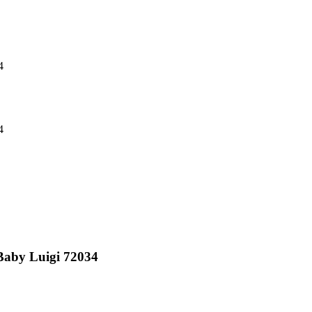
4
4
aby Luigi 72034