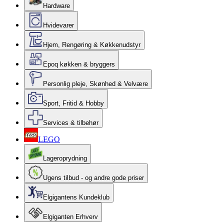
Hardware
Hvidevarer
Hjem, Rengøring & Køkkenudstyr
Epoq køkken & bryggers
Personlig pleje, Skønhed & Velvære
Sport, Fritid & Hobby
Services & tilbehør
LEGO
Lageroprydning
Ugens tilbud - og andre gode priser
Elgigantens Kundeklub
Elgiganten Erhverv