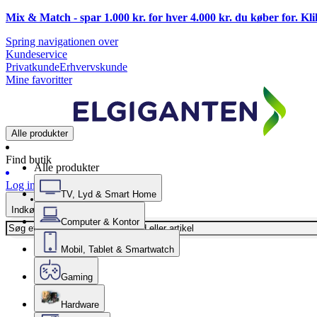
Mix & Match - spar 1.000 kr. for hver 4.000 kr. du køber for. Kl
Spring navigationen over
Kundeservice
Privatkunde
Erhvervskunde
Mine favoritter
Alle produkter
Find butik
Alle produkter
Log ind
TV, Lyd & Smart Home
Indkøbskurv
Computer & Kontor
Mobil, Tablet & Smartwatch
Gaming
Hardware