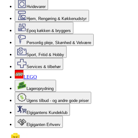
Hvidevarer
Hjem, Rengøring & Køkkenudstyr
Epoq køkken & bryggers
Personlig pleje, Skønhed & Velvære
Sport, Fritid & Hobby
Services & tilbehør
LEGO
Lageroprydning
Ugens tilbud - og andre gode priser
Elgigantens Kundeklub
Elgiganten Erhverv