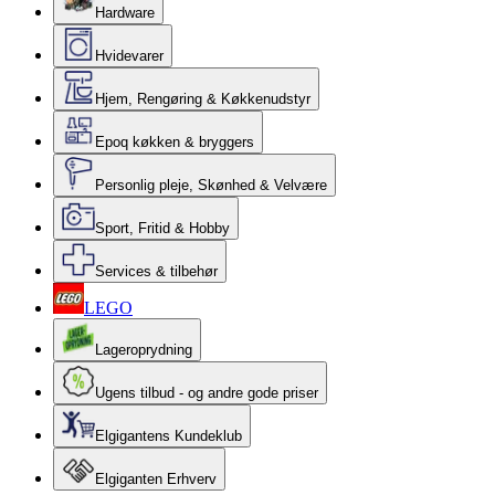
Hardware
Hvidevarer
Hjem, Rengøring & Køkkenudstyr
Epoq køkken & bryggers
Personlig pleje, Skønhed & Velvære
Sport, Fritid & Hobby
Services & tilbehør
LEGO
Lageroprydning
Ugens tilbud - og andre gode priser
Elgigantens Kundeklub
Elgiganten Erhverv