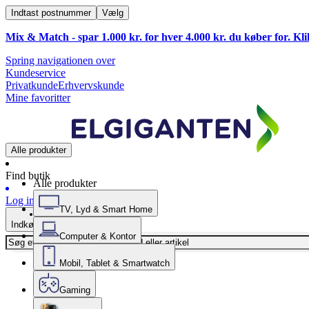
Indtast postnummer
Vælg
Mix & Match - spar 1.000 kr. for hver 4.000 kr. du køber for. Kl
Spring navigationen over
Kundeservice
Privatkunde
Erhvervskunde
Mine favoritter
Alle produkter
Find butik
Alle produkter
Log ind
TV, Lyd & Smart Home
Indkøbskurv
Computer & Kontor
Mobil, Tablet & Smartwatch
Gaming