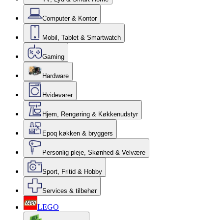
Computer & Kontor
Mobil, Tablet & Smartwatch
Gaming
Hardware
Hvidevarer
Hjem, Rengøring & Køkkenudstyr
Epoq køkken & bryggers
Personlig pleje, Skønhed & Velvære
Sport, Fritid & Hobby
Services & tilbehør
LEGO