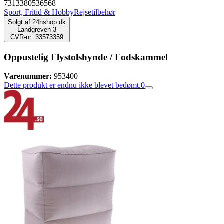
7313380536568
Sport, Fritid & Hobby
Rejsetilbehør
Solgt af
24hshop dk
Landgreven 3
CVR-nr: 33573359
Oppustelig Flystolshynde / Fodskammel
Varenummer:
953400
Dette produkt er endnu ikke blevet bedømt.
0