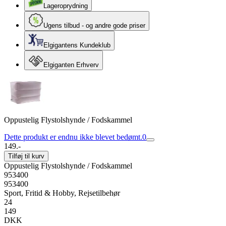
Lageroprydning
Ugens tilbud - og andre gode priser
Elgigantens Kundeklub
Elgiganten Erhverv
Oppustelig Flystolshynde / Fodskammel
Dette produkt er endnu ikke blevet bedømt.
0
149.-
Tilføj til kurv
Oppustelig Flystolshynde / Fodskammel
953400
953400
Sport, Fritid & Hobby, Rejsetilbehør
24
149
DKK