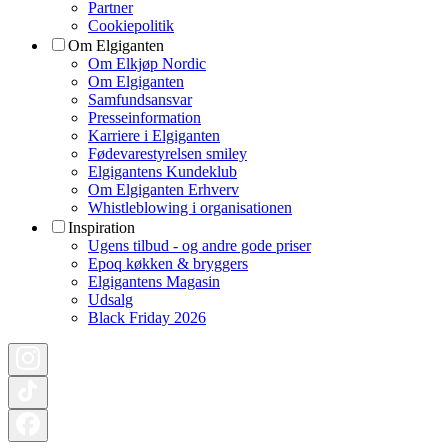
Partner
Cookiepolitik
Om Elgiganten
Om Elkjøp Nordic
Om Elgiganten
Samfundsansvar
Presseinformation
Karriere i Elgiganten
Fødevarestyrelsen smiley
Elgigantens Kundeklub
Om Elgiganten Erhverv
Whistleblowing i organisationen
Inspiration
Ugens tilbud - og andre gode priser
Epoq køkken & bryggers
Elgigantens Magasin
Udsalg
Black Friday 2026