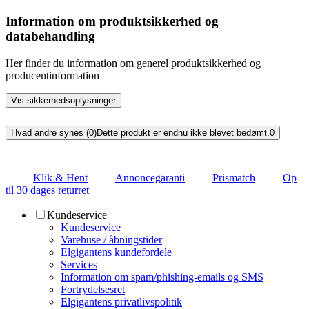
Information om produktsikkerhed og
databehandling
Her finder du information om generel produktsikkerhed og
producentinformation
Vis sikkerhedsoplysninger
Hvad andre synes (0)
Dette produkt er endnu ikke blevet bedømt.
0
Klik & Hent
Annoncegaranti
Prismatch
Op
til 30 dages returret
Kundeservice
Kundeservice
Varehuse / åbningstider
Elgigantens kundefordele
Services
Information om spam/phishing-emails og SMS
Fortrydelsesret
Elgigantens privatlivspolitik