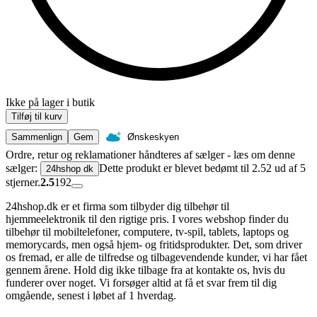
Ikke på lager i butik
Tilføj til kurv
Sammenlign
Gem
Ønskeskyen
Ordre, retur og reklamationer håndteres af sælger - læs om denne
sælger:
Dette produkt er blevet bedømt til 2.52 ud af 5
24hshop dk
stjerner.
2.5
192
24hshop.dk er et firma som tilbyder dig tilbehør til
hjemmeelektronik til den rigtige pris. I vores webshop finder du
tilbehør til mobiltelefoner, computere, tv-spil, tablets, laptops og
memorycards, men også hjem- og fritidsprodukter. Det, som driver
os fremad, er alle de tilfredse og tilbagevendende kunder, vi har fået
gennem årene. Hold dig ikke tilbage fra at kontakte os, hvis du
funderer over noget. Vi forsøger altid at få et svar frem til dig
omgående, senest i løbet af 1 hverdag.