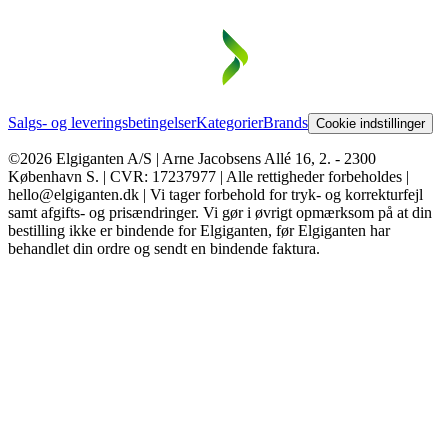
Salgs- og leveringsbetingelser
Kategorier
Brands
Cookie indstillinger
©2026 Elgiganten A/S | Arne Jacobsens Allé 16, 2. - 2300
København S. | CVR: 17237977 | Alle rettigheder forbeholdes |
hello@elgiganten.dk | Vi tager forbehold for tryk- og korrekturfejl
samt afgifts- og prisændringer. Vi gør i øvrigt opmærksom på at din
bestilling ikke er bindende for Elgiganten, før Elgiganten har
behandlet din ordre og sendt en bindende faktura.