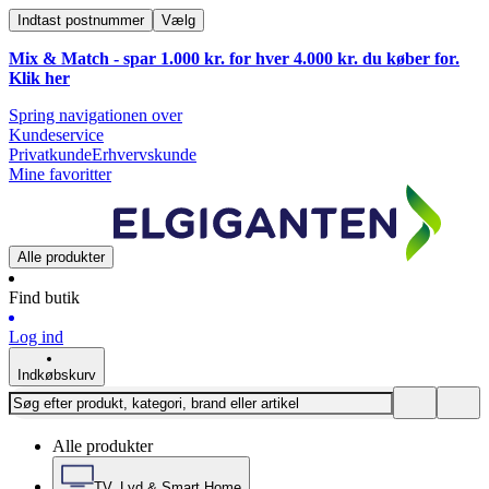
Indtast postnummer
Vælg
Mix & Match - spar 1.000 kr. for hver 4.000 kr. du køber for.
Klik
her
Spring navigationen over
Kundeservice
Privatkunde
Erhvervskunde
Mine favoritter
Alle produkter
Find butik
Log ind
Indkøbskurv
Alle produkter
TV, Lyd & Smart Home