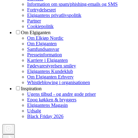
Information om spam/phishing-emails og SMS
Fortrydelsesret
Elgigantens privatlivspolitik
Partner
Cookiepolitik
Om Elgiganten
Om Elkjøp Nordic
Om Elgiganten
Samfundsansvar
Presseinformation
Karriere i Elgiganten
Fødevarestyrelsen smiley
Elgigantens Kundeklub
Om Elgiganten Erhverv
Whistleblowing i organisationen
Inspiration
Ugens tilbud - og andre gode priser
Epoq køkken & bryggers
Elgigantens Magasin
Udsalg
Black Friday 2026