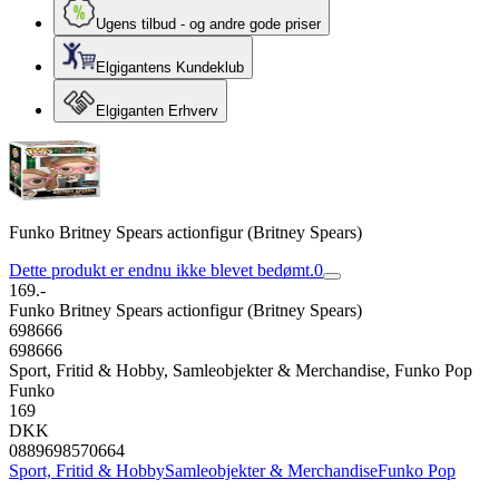
Ugens tilbud - og andre gode priser
Elgigantens Kundeklub
Elgiganten Erhverv
Funko Britney Spears actionfigur (Britney Spears)
Dette produkt er endnu ikke blevet bedømt.
0
169.-
Funko Britney Spears actionfigur (Britney Spears)
698666
698666
Sport, Fritid & Hobby, Samleobjekter & Merchandise, Funko Pop
Funko
169
DKK
0889698570664
Sport, Fritid & Hobby
Samleobjekter & Merchandise
Funko Pop