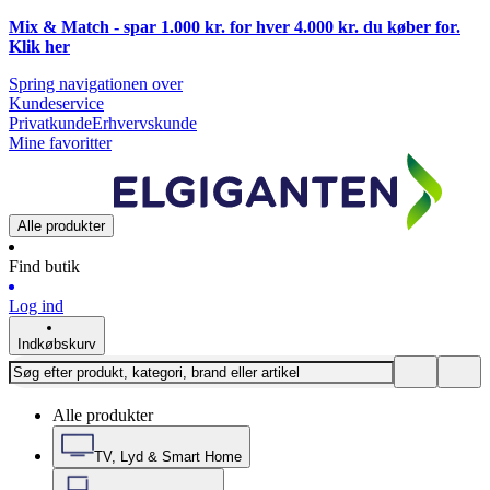
Mix & Match - spar 1.000 kr. for hver 4.000 kr. du køber for.
Klik
her
Spring navigationen over
Kundeservice
Privatkunde
Erhvervskunde
Mine favoritter
Alle produkter
Find butik
Log ind
Indkøbskurv
Alle produkter
TV, Lyd & Smart Home