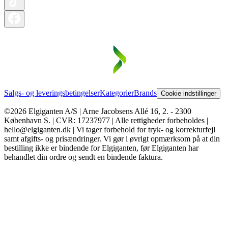
Salgs- og leveringsbetingelser
Kategorier
Brands
Cookie indstillinger
©2026 Elgiganten A/S | Arne Jacobsens Allé 16, 2. - 2300
København S. | CVR: 17237977 | Alle rettigheder forbeholdes |
hello@elgiganten.dk | Vi tager forbehold for tryk- og korrekturfejl
samt afgifts- og prisændringer. Vi gør i øvrigt opmærksom på at din
bestilling ikke er bindende for Elgiganten, før Elgiganten har
behandlet din ordre og sendt en bindende faktura.