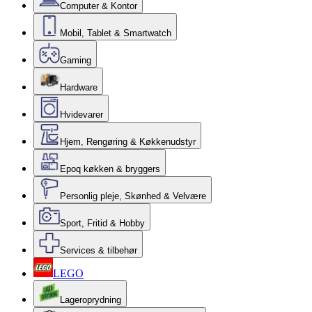
Computer & Kontor
Mobil, Tablet & Smartwatch
Gaming
Hardware
Hvidevarer
Hjem, Rengøring & Køkkenudstyr
Epoq køkken & bryggers
Personlig pleje, Skønhed & Velvære
Sport, Fritid & Hobby
Services & tilbehør
LEGO
Lageroprydning