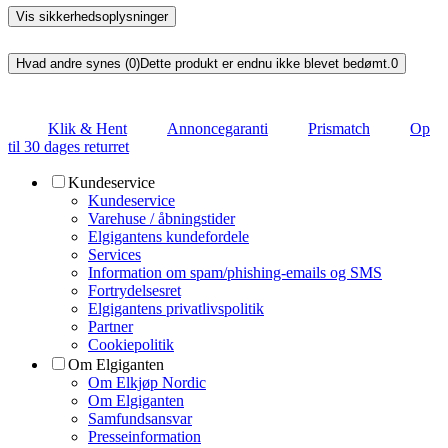
Vis sikkerhedsoplysninger
Hvad andre synes (0)
Dette produkt er endnu ikke blevet bedømt.
0
Klik & Hent
Annoncegaranti
Prismatch
Op
til 30 dages returret
Kundeservice
Kundeservice
Varehuse / åbningstider
Elgigantens kundefordele
Services
Information om spam/phishing-emails og SMS
Fortrydelsesret
Elgigantens privatlivspolitik
Partner
Cookiepolitik
Om Elgiganten
Om Elkjøp Nordic
Om Elgiganten
Samfundsansvar
Presseinformation