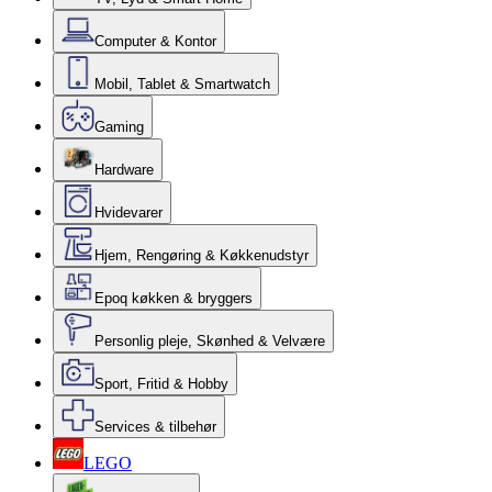
Computer & Kontor
Mobil, Tablet & Smartwatch
Gaming
Hardware
Hvidevarer
Hjem, Rengøring & Køkkenudstyr
Epoq køkken & bryggers
Personlig pleje, Skønhed & Velvære
Sport, Fritid & Hobby
Services & tilbehør
LEGO