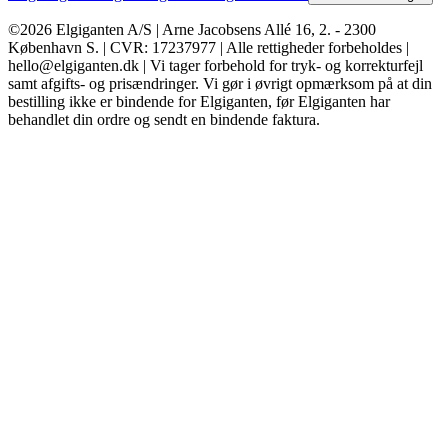
©2026 Elgiganten A/S | Arne Jacobsens Allé 16, 2. - 2300
København S. | CVR: 17237977 | Alle rettigheder forbeholdes |
hello@elgiganten.dk | Vi tager forbehold for tryk- og korrekturfejl
samt afgifts- og prisændringer. Vi gør i øvrigt opmærksom på at din
bestilling ikke er bindende for Elgiganten, før Elgiganten har
behandlet din ordre og sendt en bindende faktura.