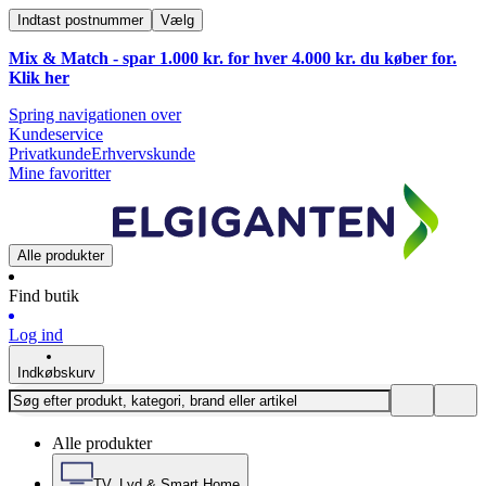
Indtast postnummer
Vælg
Mix & Match - spar 1.000 kr. for hver 4.000 kr. du køber for.
Klik
her
Spring navigationen over
Kundeservice
Privatkunde
Erhvervskunde
Mine favoritter
Alle produkter
Find butik
Log ind
Indkøbskurv
Alle produkter
TV, Lyd & Smart Home