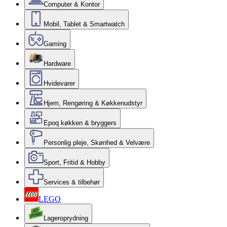
Computer & Kontor
Mobil, Tablet & Smartwatch
Gaming
Hardware
Hvidevarer
Hjem, Rengøring & Køkkenudstyr
Epoq køkken & bryggers
Personlig pleje, Skønhed & Velvære
Sport, Fritid & Hobby
Services & tilbehør
LEGO
Lageroprydning