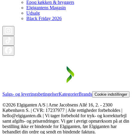
Epoq køkken & bryggers
Elgigantens Magasin
Udsalg
Black Friday 2026
Salgs- og leveringsbetingelser
Kategorier
Brands
Cookie indstillinger
©2026 Elgiganten A/S | Arne Jacobsens Allé 16, 2. - 2300
København S. | CVR: 17237977 | Alle rettigheder forbeholdes |
hello@elgiganten.dk | Vi tager forbehold for tryk- og korrekturfejl
samt afgifts- og prisændringer. Vi gør i øvrigt opmærksom på at din
bestilling ikke er bindende for Elgiganten, før Elgiganten har
behandlet din ordre og sendt en bindende faktura.