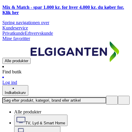
Mix & Match - spar 1.000 kr. for hver 4.000 kr. du køber for.
Klik
her
Spring navigationen over
Kundeservice
Privatkunde
Erhvervskunde
Mine favoritter
Alle produkter
Find butik
Log ind
Indkøbskurv
Alle produkter
TV, Lyd & Smart Home