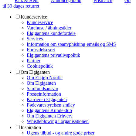
Klik & Hent
Annoncegaranti
Prismatch
Op
til 30 dages returret
Kundeservice
Kundeservice
Varehuse / åbningstider
Elgigantens kundefordele
Services
Information om spam/phishing-emails og SMS
Fortrydelsesret
Elgigantens privatlivspolitik
Partner
Cookiepolitik
Om Elgiganten
Om Elkjøp Nordic
Om Elgiganten
Samfundsansvar
Presseinformation
Karriere i Elgiganten
Fødevarestyrelsen smiley
Elgigantens Kundeklub
Om Elgiganten Erhverv
Whistleblowing i organisationen
Inspiration
Ugens tilbud - og andre gode priser