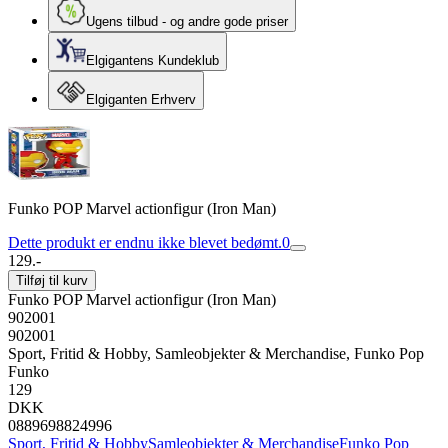
Ugens tilbud - og andre gode priser
Elgigantens Kundeklub
Elgiganten Erhverv
Funko POP Marvel actionfigur (Iron Man)
Dette produkt er endnu ikke blevet bedømt.
0
129.-
Tilføj til kurv
Funko POP Marvel actionfigur (Iron Man)
902001
902001
Sport, Fritid & Hobby, Samleobjekter & Merchandise, Funko Pop
Funko
129
DKK
0889698824996
Sport, Fritid & Hobby
Samleobjekter & Merchandise
Funko Pop