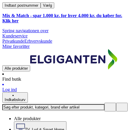
Indtast postnummer
Vælg
Mix & Match - spar 1.000 kr. for hver 4.000 kr. du køber for.
Klik
her
Spring navigationen over
Kundeservice
Privatkunde
Erhvervskunde
Mine favoritter
Alle produkter
Find butik
Log ind
Indkøbskurv
Alle produkter
TV, Lyd & Smart Home