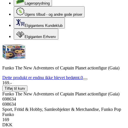
Lageroprydning
Ugens tilbud - og andre gode priser
Elgigantens Kundeklub
Elgiganten Erhverv
Funko The New Adventures of Captain Planet actionfigur (Gaia)
Dette produkt er endnu ikke blevet bedømt.
0
169.-
Tilføj til kurv
Funko The New Adventures of Captain Planet actionfigur (Gaia)
698634
698634
Sport, Fritid & Hobby, Samleobjekter & Merchandise, Funko Pop
Funko
169
DKK