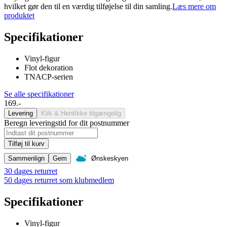
hvilket gør den til en værdig tilføjelse til din samling.
Læs mere om
produktet
Specifikationer
Vinyl-figur
Flot dekoration
TNACP-serien
Se alle specifikationer
169.-
Levering
Klik & Hent
Ikke tilgængelig
Beregn leveringstid for dit postnummer
Tilføj til kurv
Sammenlign
Gem
Ønskeskyen
30 dages returret
50 dages returret som klubmedlem
Specifikationer
Vinyl-figur