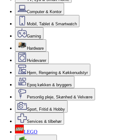
Computer & Kontor
Mobil, Tablet & Smartwatch
Gaming
Hardware
Hvidevarer
Hjem, Rengøring & Køkkenudstyr
Epoq køkken & bryggers
Personlig pleje, Skønhed & Velvære
Sport, Fritid & Hobby
Services & tilbehør
LEGO