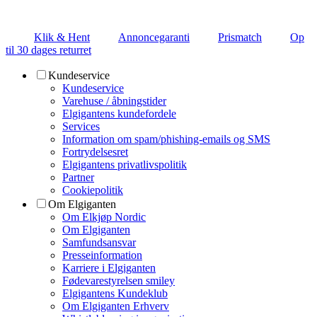
Klik & Hent
Annoncegaranti
Prismatch
Op
til 30 dages returret
Kundeservice
Kundeservice
Varehuse / åbningstider
Elgigantens kundefordele
Services
Information om spam/phishing-emails og SMS
Fortrydelsesret
Elgigantens privatlivspolitik
Partner
Cookiepolitik
Om Elgiganten
Om Elkjøp Nordic
Om Elgiganten
Samfundsansvar
Presseinformation
Karriere i Elgiganten
Fødevarestyrelsen smiley
Elgigantens Kundeklub
Om Elgiganten Erhverv