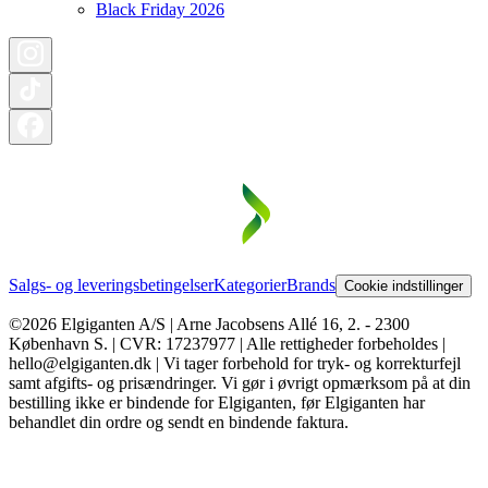
Black Friday 2026
Salgs- og leveringsbetingelser
Kategorier
Brands
Cookie indstillinger
©2026 Elgiganten A/S | Arne Jacobsens Allé 16, 2. - 2300
København S. | CVR: 17237977 | Alle rettigheder forbeholdes |
hello@elgiganten.dk | Vi tager forbehold for tryk- og korrekturfejl
samt afgifts- og prisændringer. Vi gør i øvrigt opmærksom på at din
bestilling ikke er bindende for Elgiganten, før Elgiganten har
behandlet din ordre og sendt en bindende faktura.