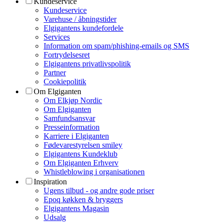
Kundeservice
Kundeservice
Varehuse / åbningstider
Elgigantens kundefordele
Services
Information om spam/phishing-emails og SMS
Fortrydelsesret
Elgigantens privatlivspolitik
Partner
Cookiepolitik
Om Elgiganten
Om Elkjøp Nordic
Om Elgiganten
Samfundsansvar
Presseinformation
Karriere i Elgiganten
Fødevarestyrelsen smiley
Elgigantens Kundeklub
Om Elgiganten Erhverv
Whistleblowing i organisationen
Inspiration
Ugens tilbud - og andre gode priser
Epoq køkken & bryggers
Elgigantens Magasin
Udsalg