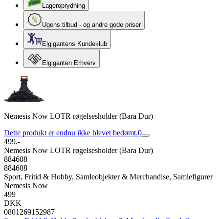
Lageroprydning
Ugens tilbud - og andre gode priser
Elgigantens Kundeklub
Elgiganten Erhverv
Nemesis Now LOTR røgelsesholder (Bara Dur)
Dette produkt er endnu ikke blevet bedømt.
0
499.-
Nemesis Now LOTR røgelsesholder (Bara Dur)
884608
884608
Sport, Fritid & Hobby, Samleobjekter & Merchandise, Samlefigurer
Nemesis Now
499
DKK
0801269152987