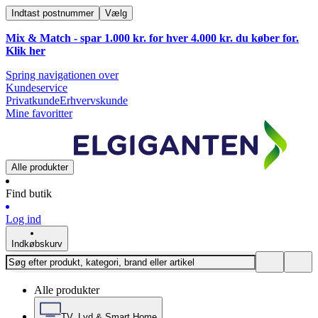
Indtast postnummer
Vælg
Mix & Match - spar 1.000 kr. for hver 4.000 kr. du køber for.
Klik
her
Spring navigationen over
Kundeservice
Privatkunde
Erhvervskunde
Mine favoritter
Alle produkter
Find butik
Log ind
Indkøbskurv
Alle produkter
TV, Lyd & Smart Home