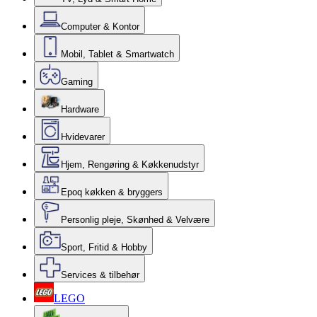
Computer & Kontor
Mobil, Tablet & Smartwatch
Gaming
Hardware
Hvidevarer
Hjem, Rengøring & Køkkenudstyr
Epoq køkken & bryggers
Personlig pleje, Skønhed & Velvære
Sport, Fritid & Hobby
Services & tilbehør
LEGO