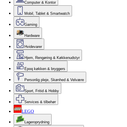
Computer & Kontor
Mobil, Tablet & Smartwatch
Gaming
Hardware
Hvidevarer
Hjem, Rengøring & Køkkenudstyr
Epoq køkken & bryggers
Personlig pleje, Skønhed & Velvære
Sport, Fritid & Hobby
Services & tilbehør
LEGO
Lageroprydning