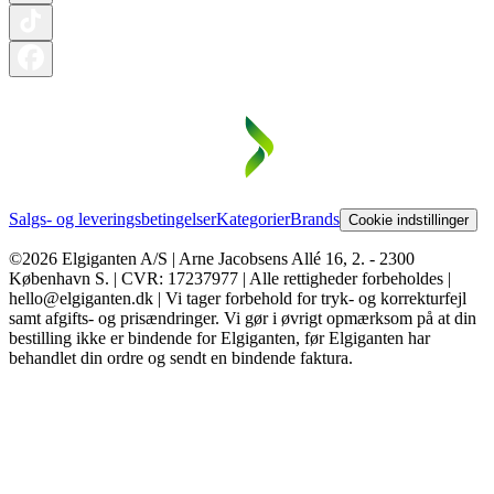
Salgs- og leveringsbetingelser
Kategorier
Brands
Cookie indstillinger
©2026 Elgiganten A/S | Arne Jacobsens Allé 16, 2. - 2300
København S. | CVR: 17237977 | Alle rettigheder forbeholdes |
hello@elgiganten.dk | Vi tager forbehold for tryk- og korrekturfejl
samt afgifts- og prisændringer. Vi gør i øvrigt opmærksom på at din
bestilling ikke er bindende for Elgiganten, før Elgiganten har
behandlet din ordre og sendt en bindende faktura.