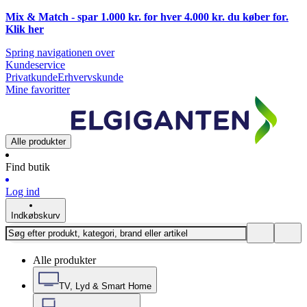
Mix & Match - spar 1.000 kr. for hver 4.000 kr. du køber for.
Klik
her
Spring navigationen over
Kundeservice
Privatkunde
Erhvervskunde
Mine favoritter
Alle produkter
Find butik
Log ind
Indkøbskurv
Alle produkter
TV, Lyd & Smart Home