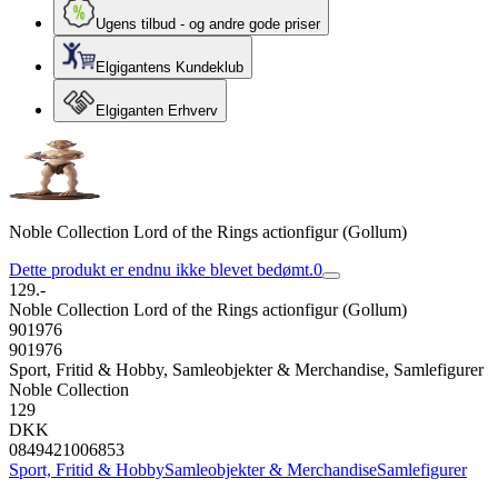
Ugens tilbud - og andre gode priser
Elgigantens Kundeklub
Elgiganten Erhverv
Noble Collection Lord of the Rings actionfigur (Gollum)
Dette produkt er endnu ikke blevet bedømt.
0
129.-
Noble Collection Lord of the Rings actionfigur (Gollum)
901976
901976
Sport, Fritid & Hobby, Samleobjekter & Merchandise, Samlefigurer
Noble Collection
129
DKK
0849421006853
Sport, Fritid & Hobby
Samleobjekter & Merchandise
Samlefigurer