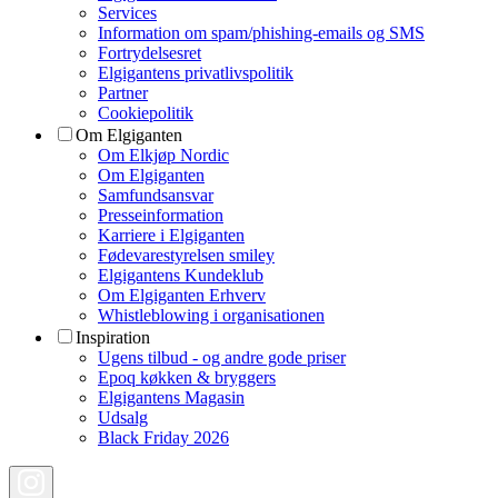
Services
Information om spam/phishing-emails og SMS
Fortrydelsesret
Elgigantens privatlivspolitik
Partner
Cookiepolitik
Om Elgiganten
Om Elkjøp Nordic
Om Elgiganten
Samfundsansvar
Presseinformation
Karriere i Elgiganten
Fødevarestyrelsen smiley
Elgigantens Kundeklub
Om Elgiganten Erhverv
Whistleblowing i organisationen
Inspiration
Ugens tilbud - og andre gode priser
Epoq køkken & bryggers
Elgigantens Magasin
Udsalg
Black Friday 2026