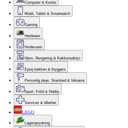
Computer & Kontor
Mobil, Tablet & Smartwatch
Gaming
Hardware
Hvidevarer
Hjem, Rengøring & Køkkenudstyr
Epoq køkken & bryggers
Personlig pleje, Skønhed & Velvære
Sport, Fritid & Hobby
Services & tilbehør
LEGO
Lageroprydning