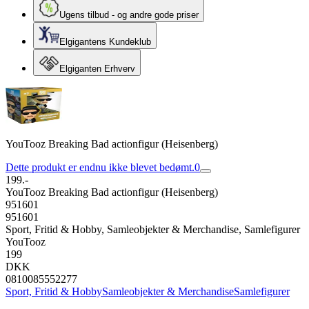
Ugens tilbud - og andre gode priser
Elgigantens Kundeklub
Elgiganten Erhverv
YouTooz Breaking Bad actionfigur (Heisenberg)
Dette produkt er endnu ikke blevet bedømt.
0
199.-
YouTooz Breaking Bad actionfigur (Heisenberg)
951601
951601
Sport, Fritid & Hobby, Samleobjekter & Merchandise, Samlefigurer
YouTooz
199
DKK
0810085552277
Sport, Fritid & Hobby
Samleobjekter & Merchandise
Samlefigurer