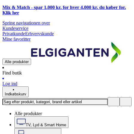
Mix & Match - spar 1.000 kr. for hver 4.000 kr. du køber for.
Klik
her
Spring navigationen over
Kundeservice
Privatkunde
Erhvervskunde
Mine favoritter
Alle produkter
Find butik
Log ind
Indkøbskurv
Alle produkter
TV, Lyd & Smart Home