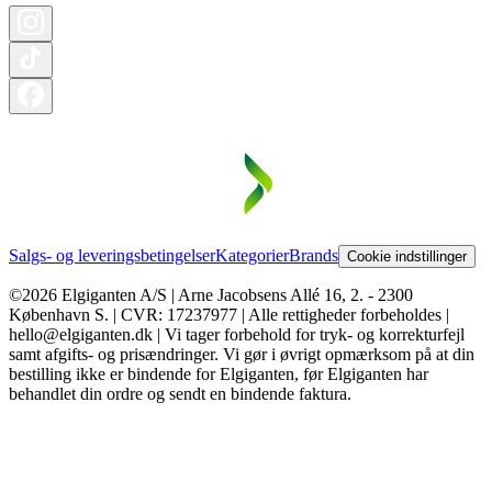
Salgs- og leveringsbetingelser
Kategorier
Brands
Cookie indstillinger
©2026 Elgiganten A/S | Arne Jacobsens Allé 16, 2. - 2300
København S. | CVR: 17237977 | Alle rettigheder forbeholdes |
hello@elgiganten.dk | Vi tager forbehold for tryk- og korrekturfejl
samt afgifts- og prisændringer. Vi gør i øvrigt opmærksom på at din
bestilling ikke er bindende for Elgiganten, før Elgiganten har
behandlet din ordre og sendt en bindende faktura.