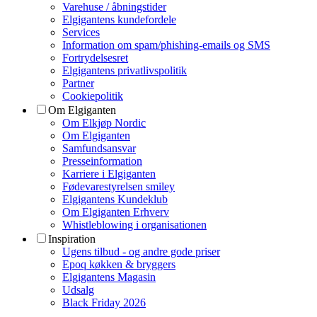
Varehuse / åbningstider
Elgigantens kundefordele
Services
Information om spam/phishing-emails og SMS
Fortrydelsesret
Elgigantens privatlivspolitik
Partner
Cookiepolitik
Om Elgiganten
Om Elkjøp Nordic
Om Elgiganten
Samfundsansvar
Presseinformation
Karriere i Elgiganten
Fødevarestyrelsen smiley
Elgigantens Kundeklub
Om Elgiganten Erhverv
Whistleblowing i organisationen
Inspiration
Ugens tilbud - og andre gode priser
Epoq køkken & bryggers
Elgigantens Magasin
Udsalg
Black Friday 2026