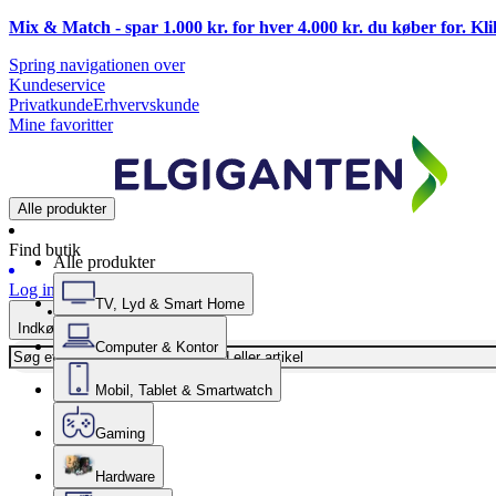
Mix & Match - spar 1.000 kr. for hver 4.000 kr. du køber for. Kl
Spring navigationen over
Kundeservice
Privatkunde
Erhvervskunde
Mine favoritter
Alle produkter
Find butik
Alle produkter
Log ind
TV, Lyd & Smart Home
Indkøbskurv
Computer & Kontor
Mobil, Tablet & Smartwatch
Gaming
Hardware