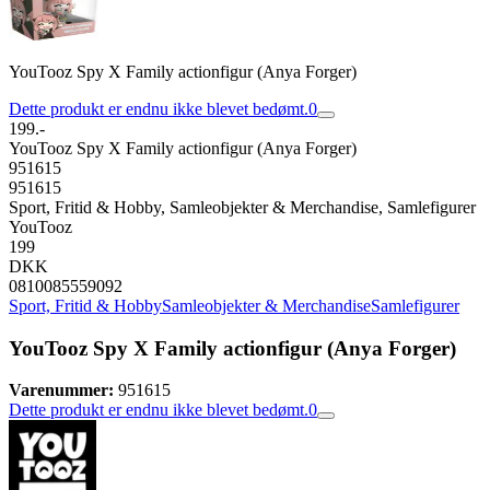
YouTooz Spy X Family actionfigur (Anya Forger)
Dette produkt er endnu ikke blevet bedømt.
0
199.-
YouTooz Spy X Family actionfigur (Anya Forger)
951615
951615
Sport, Fritid & Hobby, Samleobjekter & Merchandise, Samlefigurer
YouTooz
199
DKK
0810085559092
Sport, Fritid & Hobby
Samleobjekter & Merchandise
Samlefigurer
YouTooz Spy X Family actionfigur (Anya Forger)
Varenummer:
951615
Dette produkt er endnu ikke blevet bedømt.
0