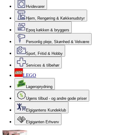
Hvidevarer
Hjem, Rengøring & Køkkenudstyr
Epoq køkken & bryggers
Personlig pleje, Skønhed & Velvære
Sport, Fritid & Hobby
Services & tilbehør
LEGO
Lageroprydning
Ugens tilbud - og andre gode priser
Elgigantens Kundeklub
Elgiganten Erhverv