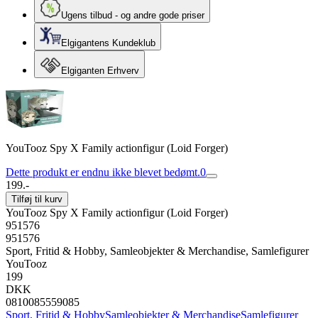
Ugens tilbud - og andre gode priser
Elgigantens Kundeklub
Elgiganten Erhverv
YouTooz Spy X Family actionfigur (Loid Forger)
Dette produkt er endnu ikke blevet bedømt.
0
199.-
Tilføj til kurv
YouTooz Spy X Family actionfigur (Loid Forger)
951576
951576
Sport, Fritid & Hobby, Samleobjekter & Merchandise, Samlefigurer
YouTooz
199
DKK
0810085559085
Sport, Fritid & Hobby
Samleobjekter & Merchandise
Samlefigurer