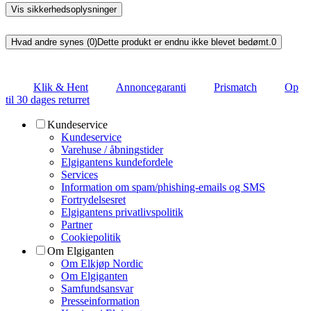
Vis sikkerhedsoplysninger
Hvad andre synes (0)
Dette produkt er endnu ikke blevet bedømt.
0
Klik & Hent
Annoncegaranti
Prismatch
Op
til 30 dages returret
Kundeservice
Kundeservice
Varehuse / åbningstider
Elgigantens kundefordele
Services
Information om spam/phishing-emails og SMS
Fortrydelsesret
Elgigantens privatlivspolitik
Partner
Cookiepolitik
Om Elgiganten
Om Elkjøp Nordic
Om Elgiganten
Samfundsansvar
Presseinformation