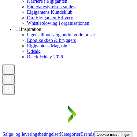
Karriere i Elgiganten
Fødevarestyrelsen smiley
Elgigantens Kundeklub
Om Elgiganten Erhverv
Whistleblowing i organisationen
Inspiration
Ugens tilbud - og andre gode priser
Epoq køkken & bryggers
Elgigantens Magasin
Udsalg
Black Friday 2026
Salgs- og leveringsbetingelser
Kategorier
Brands
Cookie indstillinger