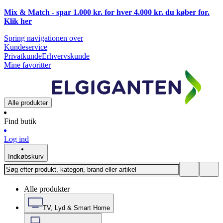
Mix & Match - spar 1.000 kr. for hver 4.000 kr. du køber for.
Klik
her
Spring navigationen over
Kundeservice
Privatkunde
Erhvervskunde
Mine favoritter
Alle produkter
Find butik
Log ind
Indkøbskurv
Alle produkter
TV, Lyd & Smart Home