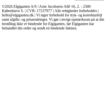
©2026 Elgiganten A/S | Arne Jacobsens Allé 16, 2. - 2300
København S. | CVR: 17237977 | Alle rettigheder forbeholdes |
hello@elgiganten.dk | Vi tager forbehold for tryk- og korrekturfejl
samt afgifts- og prisændringer. Vi gør i øvrigt opmærksom på at din
bestilling ikke er bindende for Elgiganten, før Elgiganten har
behandlet din ordre og sendt en bindende faktura.