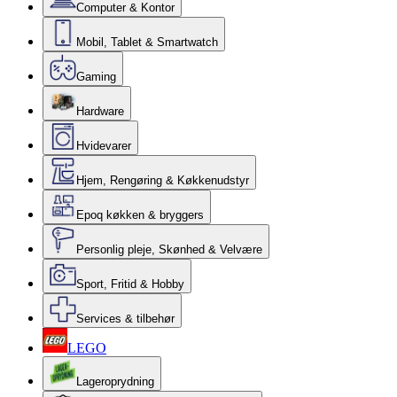
Computer & Kontor
Mobil, Tablet & Smartwatch
Gaming
Hardware
Hvidevarer
Hjem, Rengøring & Køkkenudstyr
Epoq køkken & bryggers
Personlig pleje, Skønhed & Velvære
Sport, Fritid & Hobby
Services & tilbehør
LEGO
Lageroprydning