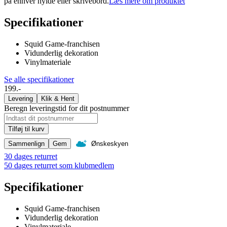
på enhver hylde eller skrivebord.
Læs mere om produktet
Specifikationer
Squid Game-franchisen
Vidunderlig dekoration
Vinylmateriale
Se alle specifikationer
199.-
Levering
Klik & Hent
Beregn leveringstid for dit postnummer
Tilføj til kurv
Sammenlign
Gem
Ønskeskyen
30 dages returret
50 dages returret som klubmedlem
Specifikationer
Squid Game-franchisen
Vidunderlig dekoration
Vinylmateriale