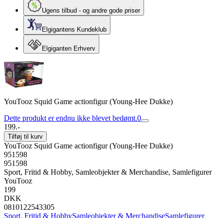
Ugens tilbud - og andre gode priser
Elgigantens Kundeklub
Elgiganten Erhverv
YouTooz Squid Game actionfigur (Young-Hee Dukke)
Dette produkt er endnu ikke blevet bedømt.
0
199.-
Tilføj til kurv
YouTooz Squid Game actionfigur (Young-Hee Dukke)
951598
951598
Sport, Fritid & Hobby, Samleobjekter & Merchandise, Samlefigurer
YouTooz
199
DKK
0810122543305
Sport, Fritid & Hobby
Samleobjekter & Merchandise
Samlefigurer