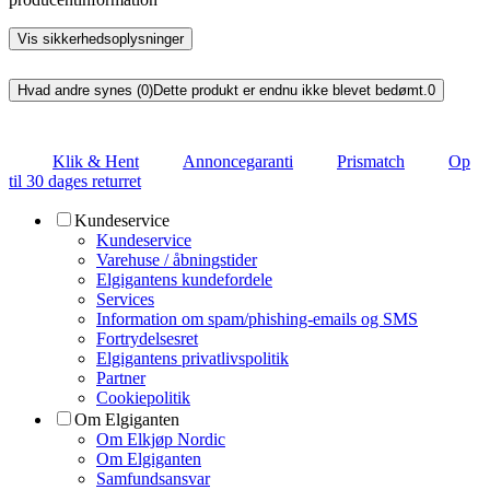
Vis sikkerhedsoplysninger
Hvad andre synes (0)
Dette produkt er endnu ikke blevet bedømt.
0
Klik & Hent
Annoncegaranti
Prismatch
Op
til 30 dages returret
Kundeservice
Kundeservice
Varehuse / åbningstider
Elgigantens kundefordele
Services
Information om spam/phishing-emails og SMS
Fortrydelsesret
Elgigantens privatlivspolitik
Partner
Cookiepolitik
Om Elgiganten
Om Elkjøp Nordic
Om Elgiganten
Samfundsansvar