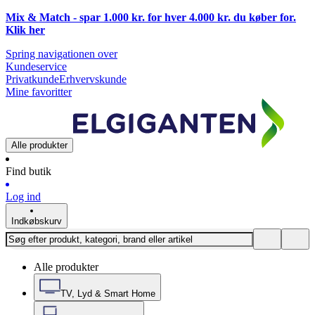
Mix & Match - spar 1.000 kr. for hver 4.000 kr. du køber for.
Klik
her
Spring navigationen over
Kundeservice
Privatkunde
Erhvervskunde
Mine favoritter
Alle produkter
Find butik
Log ind
Indkøbskurv
Alle produkter
TV, Lyd & Smart Home