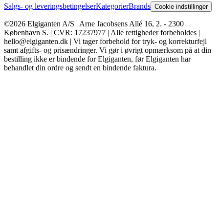
Salgs- og leveringsbetingelser
Kategorier
Brands
Cookie indstillinger
©2026 Elgiganten A/S | Arne Jacobsens Allé 16, 2. - 2300
København S. | CVR: 17237977 | Alle rettigheder forbeholdes |
hello@elgiganten.dk | Vi tager forbehold for tryk- og korrekturfejl
samt afgifts- og prisændringer. Vi gør i øvrigt opmærksom på at din
bestilling ikke er bindende for Elgiganten, før Elgiganten har
behandlet din ordre og sendt en bindende faktura.