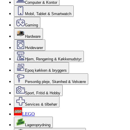
Computer & Kontor
Mobil, Tablet & Smartwatch
Gaming
Hardware
Hvidevarer
Hjem, Rengøring & Køkkenudstyr
Epoq køkken & bryggers
Personlig pleje, Skønhed & Velvære
Sport, Fritid & Hobby
Services & tilbehør
LEGO
Lageroprydning