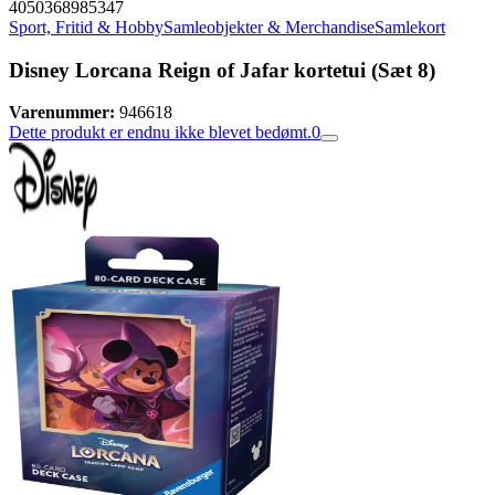
4050368985347
Sport, Fritid & Hobby
Samleobjekter & Merchandise
Samlekort
Disney Lorcana Reign of Jafar kortetui (Sæt 8)
Varenummer:
946618
Dette produkt er endnu ikke blevet bedømt.
0