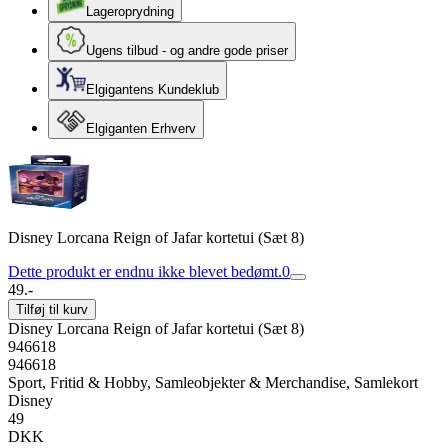
Lageroprydning
Ugens tilbud - og andre gode priser
Elgigantens Kundeklub
Elgiganten Erhverv
Disney Lorcana Reign of Jafar kortetui (Sæt 8)
Dette produkt er endnu ikke blevet bedømt.
0
49.-
Tilføj til kurv
Disney Lorcana Reign of Jafar kortetui (Sæt 8)
946618
946618
Sport, Fritid & Hobby, Samleobjekter & Merchandise, Samlekort
Disney
49
DKK