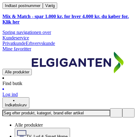
Indtast postnummer
Vælg
Mix & Match - spar 1.000 kr. for hver 4.000 kr. du køber for.
Klik
her
Spring navigationen over
Kundeservice
Privatkunde
Erhvervskunde
Mine favoritter
Alle produkter
Find butik
Log ind
Indkøbskurv
Alle produkter
TV, Lyd & Smart Home