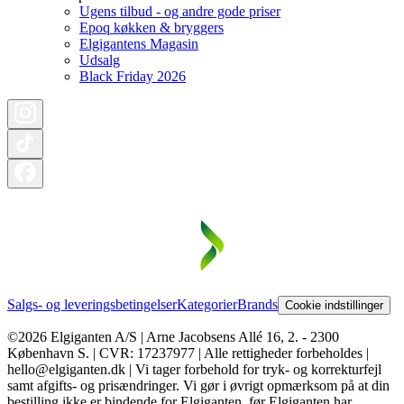
Ugens tilbud - og andre gode priser
Epoq køkken & bryggers
Elgigantens Magasin
Udsalg
Black Friday 2026
Salgs- og leveringsbetingelser
Kategorier
Brands
Cookie indstillinger
©2026 Elgiganten A/S | Arne Jacobsens Allé 16, 2. - 2300
København S. | CVR: 17237977 | Alle rettigheder forbeholdes |
hello@elgiganten.dk | Vi tager forbehold for tryk- og korrekturfejl
samt afgifts- og prisændringer. Vi gør i øvrigt opmærksom på at din
bestilling ikke er bindende for Elgiganten, før Elgiganten har