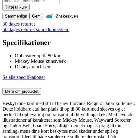
Tilføj til kurv
Sammenlign
Gem
Ønskeskyen
30 dages returret
50 dages returret som klubmedlem
Specifikationer
Opbevarer op til 80 kort
Mickey Mouse-kunstværk
Disney-franchisen
Se alle specifikationer
Mere om produktet
Beskyt dine kort med stil i Disney Lorcana Reign of Jafar kortetuiet.
Dette holdbare etui har plads til op til 80 kort med sleeves og er
perfekt til opbevaring og transport af dit yndlingsdæk. Med levende
illustrationer af karakterer som Mickey Mouse, Wayward Sorcerer
og Tinker Bell, Giant Fairy, tilføjer den et magisk præg til din
samling, mens dine kort beskyttes mod skader under spil og
transport. Ideel til både samlere og spillere, der ønsker både