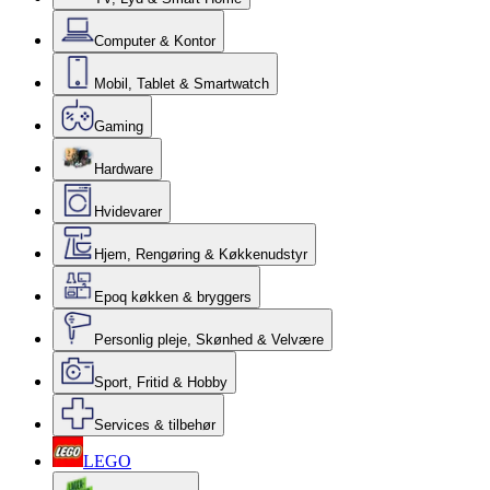
Computer & Kontor
Mobil, Tablet & Smartwatch
Gaming
Hardware
Hvidevarer
Hjem, Rengøring & Køkkenudstyr
Epoq køkken & bryggers
Personlig pleje, Skønhed & Velvære
Sport, Fritid & Hobby
Services & tilbehør
LEGO