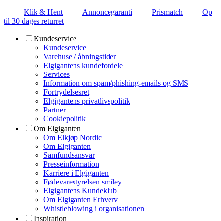
Klik & Hent
Annoncegaranti
Prismatch
Op
til 30 dages returret
Kundeservice
Kundeservice
Varehuse / åbningstider
Elgigantens kundefordele
Services
Information om spam/phishing-emails og SMS
Fortrydelsesret
Elgigantens privatlivspolitik
Partner
Cookiepolitik
Om Elgiganten
Om Elkjøp Nordic
Om Elgiganten
Samfundsansvar
Presseinformation
Karriere i Elgiganten
Fødevarestyrelsen smiley
Elgigantens Kundeklub
Om Elgiganten Erhverv
Whistleblowing i organisationen
Inspiration