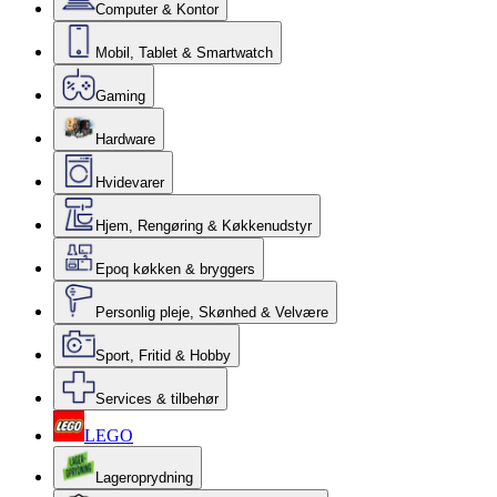
Computer & Kontor
Mobil, Tablet & Smartwatch
Gaming
Hardware
Hvidevarer
Hjem, Rengøring & Køkkenudstyr
Epoq køkken & bryggers
Personlig pleje, Skønhed & Velvære
Sport, Fritid & Hobby
Services & tilbehør
LEGO
Lageroprydning