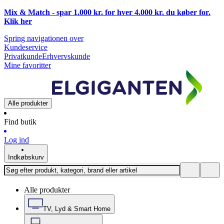
Mix & Match - spar 1.000 kr. for hver 4.000 kr. du køber for.
Klik
her
Spring navigationen over
Kundeservice
Privatkunde
Erhvervskunde
Mine favoritter
Alle produkter
Find butik
Log ind
Indkøbskurv
Alle produkter
TV, Lyd & Smart Home