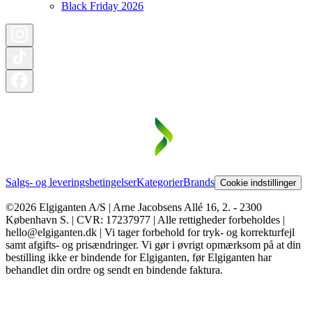
Black Friday 2026
Salgs- og leveringsbetingelser
Kategorier
Brands
Cookie indstillinger
©2026 Elgiganten A/S | Arne Jacobsens Allé 16, 2. - 2300
København S. | CVR: 17237977 | Alle rettigheder forbeholdes |
hello@elgiganten.dk | Vi tager forbehold for tryk- og korrekturfejl
samt afgifts- og prisændringer. Vi gør i øvrigt opmærksom på at din
bestilling ikke er bindende for Elgiganten, før Elgiganten har
behandlet din ordre og sendt en bindende faktura.