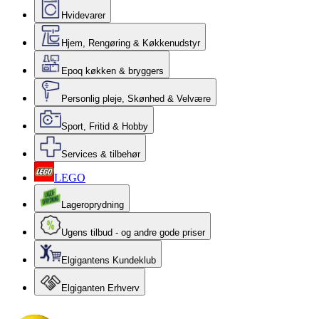
Hvidevarer
Hjem, Rengøring & Køkkenudstyr
Epoq køkken & bryggers
Personlig pleje, Skønhed & Velvære
Sport, Fritid & Hobby
Services & tilbehør
LEGO
Lageroprydning
Ugens tilbud - og andre gode priser
Elgigantens Kundeklub
Elgiganten Erhverv