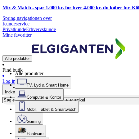
Mix & Match - spar 1.000 kr. for hver 4.000 kr. du køber for. Kl
Spring navigationen over
Kundeservice
Privatkunde
Erhvervskunde
Mine favoritter
Alle produkter
Find butik
Alle produkter
Log ind
TV, Lyd & Smart Home
Indkøbskurv
Computer & Kontor
Mobil, Tablet & Smartwatch
Gaming
Hardware