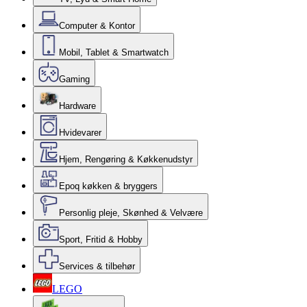
Computer & Kontor
Mobil, Tablet & Smartwatch
Gaming
Hardware
Hvidevarer
Hjem, Rengøring & Køkkenudstyr
Epoq køkken & bryggers
Personlig pleje, Skønhed & Velvære
Sport, Fritid & Hobby
Services & tilbehør
LEGO