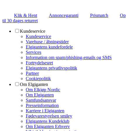
Klik & Hent
Annoncegaranti
Prismatch
Op
til 30 dages returret
Kundeservice
Kundeservice
Varehuse / åbningstider
Elgigantens kundefordele
Services
Information om spam/phishing-emails og SMS
Fortrydelsesret
Elgigantens privatlivspolitik
Partner
Cookiepolitik
Om Elgiganten
Om Elkjøp Nordic
Om Elgiganten
Samfundsansvar
Presseinformation
Karriere i Elgiganten
Fødevarestyrelsen smiley
Elgigantens Kundeklub
Om Elgiganten Erhverv