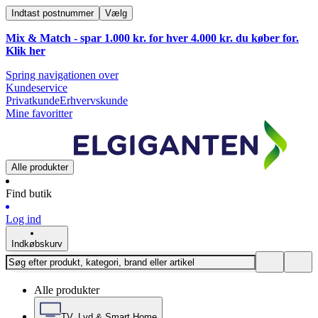
Indtast postnummer
Vælg
Mix & Match - spar 1.000 kr. for hver 4.000 kr. du køber for.
Klik
her
Spring navigationen over
Kundeservice
Privatkunde
Erhvervskunde
Mine favoritter
Alle produkter
Find butik
Log ind
Indkøbskurv
Alle produkter
TV, Lyd & Smart Home