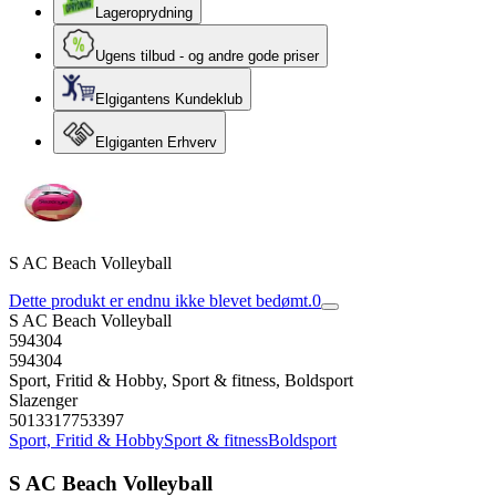
Lageroprydning
Ugens tilbud - og andre gode priser
Elgigantens Kundeklub
Elgiganten Erhverv
S AC Beach Volleyball
Dette produkt er endnu ikke blevet bedømt.
0
S AC Beach Volleyball
594304
594304
Sport, Fritid & Hobby, Sport & fitness, Boldsport
Slazenger
5013317753397
Sport, Fritid & Hobby
Sport & fitness
Boldsport
S AC Beach Volleyball