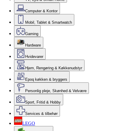
Computer & Kontor
Mobil, Tablet & Smartwatch
Gaming
Hardware
Hvidevarer
Hjem, Rengøring & Køkkenudstyr
Epoq køkken & bryggers
Personlig pleje, Skønhed & Velvære
Sport, Fritid & Hobby
Services & tilbehør
LEGO