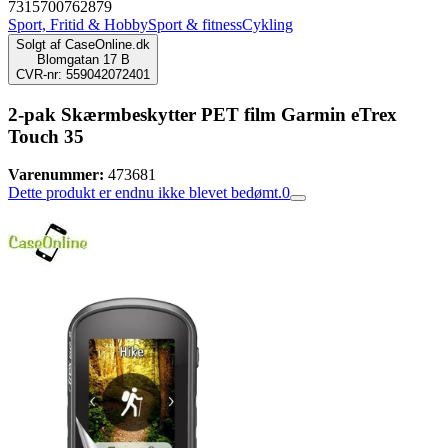
7315700762879
Sport, Fritid & Hobby
Sport & fitness
Cykling
Solgt af
CaseOnline.dk
Blomgatan 17 B
CVR-nr: 559042072401
2-pak Skærmbeskytter PET film Garmin eTrex
Touch 35
Varenummer:
473681
Dette produkt er endnu ikke blevet bedømt.
0