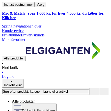
Indtast postnummer
Vælg
Mix & Match - spar 1.000 kr. for hver 4.000 kr. du køber for.
Klik
her
Spring navigationen over
Kundeservice
Privatkunde
Erhvervskunde
Mine favoritter
Alle produkter
Find butik
Log ind
Indkøbskurv
Alle produkter
TV, Lyd & Smart Home