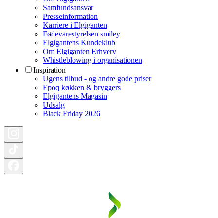
Samfundsansvar
Presseinformation
Karriere i Elgiganten
Fødevarestyrelsen smiley
Elgigantens Kundeklub
Om Elgiganten Erhverv
Whistleblowing i organisationen
Inspiration
Ugens tilbud - og andre gode priser
Epoq køkken & bryggers
Elgigantens Magasin
Udsalg
Black Friday 2026