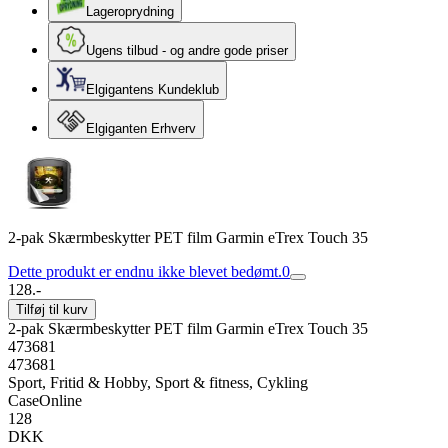
Lageroprydning
Ugens tilbud - og andre gode priser
Elgigantens Kundeklub
Elgiganten Erhverv
2-pak Skærmbeskytter PET film Garmin eTrex Touch 35
Dette produkt er endnu ikke blevet bedømt.
0
128.-
Tilføj til kurv
2-pak Skærmbeskytter PET film Garmin eTrex Touch 35
473681
473681
Sport, Fritid & Hobby, Sport & fitness, Cykling
CaseOnline
128
DKK