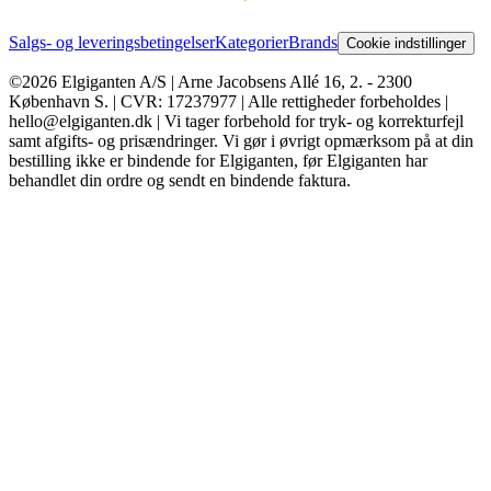
Salgs- og leveringsbetingelser
Kategorier
Brands
Cookie indstillinger
©2026 Elgiganten A/S | Arne Jacobsens Allé 16, 2. - 2300
København S. | CVR: 17237977 | Alle rettigheder forbeholdes |
hello@elgiganten.dk | Vi tager forbehold for tryk- og korrekturfejl
samt afgifts- og prisændringer. Vi gør i øvrigt opmærksom på at din
bestilling ikke er bindende for Elgiganten, før Elgiganten har
behandlet din ordre og sendt en bindende faktura.