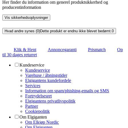
Her finder du information om generel produktsikkerhed og
producentinformation
Vis sikkerhedsoplysninger
Hvad andre synes (0)
Dette produkt er endnu ikke blevet bedømt.
0
Klik & Hent
Annoncegaranti
Prismatch
Op
til 30 dages returret
Kundeservice
Kundeservice
Varehuse / åbningstider
Elgigantens kundefordele
Services
Information om spam/phishing-emails og SMS
Fortrydelsesret
Elgigantens privatlivspolitik
Partner
Cookiepolitik
Om Elgiganten
Om Elkjøp Nordic
Om Elgiganten