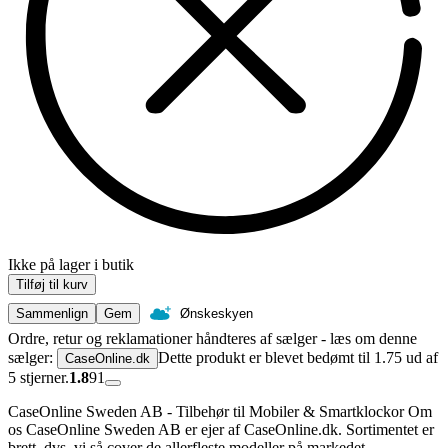
Ikke på lager i butik
Tilføj til kurv
Sammenlign
Gem
Ønskeskyen
Ordre, retur og reklamationer håndteres af sælger - læs om denne
sælger:
Dette produkt er blevet bedømt til 1.75 ud af
CaseOnline.dk
5 stjerner.
1.8
91
CaseOnline Sweden AB - Tilbehør til Mobiler & Smartklockor Om
os CaseOnline Sweden AB er ejer af CaseOnline.dk. Sortimentet er
brett, dvs. vi så cover de allerfleste modeller på markedet.