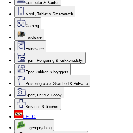
Computer & Kontor
Mobil, Tablet & Smartwatch
Gaming
Hardware
Hvidevarer
Hjem, Rengøring & Køkkenudstyr
Epoq køkken & bryggers
Personlig pleje, Skønhed & Velvære
Sport, Fritid & Hobby
Services & tilbehør
LEGO
Lageroprydning