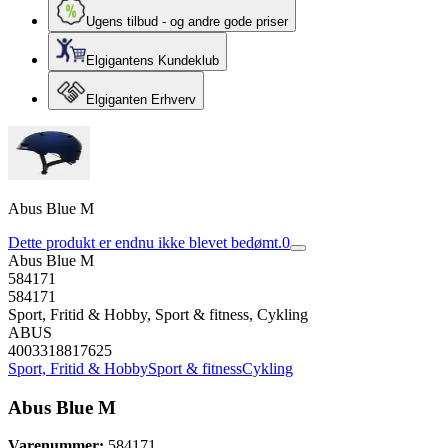
Ugens tilbud - og andre gode priser
Elgigantens Kundeklub
Elgiganten Erhverv
Abus Blue M
Dette produkt er endnu ikke blevet bedømt.
0
Abus Blue M
584171
584171
Sport, Fritid & Hobby, Sport & fitness, Cykling
ABUS
4003318817625
Sport, Fritid & Hobby
Sport & fitness
Cykling
Abus Blue M
Varenummer:
584171