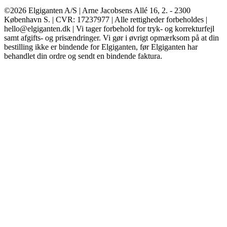
©2026 Elgiganten A/S | Arne Jacobsens Allé 16, 2. - 2300
København S. | CVR: 17237977 | Alle rettigheder forbeholdes |
hello@elgiganten.dk | Vi tager forbehold for tryk- og korrekturfejl
samt afgifts- og prisændringer. Vi gør i øvrigt opmærksom på at din
bestilling ikke er bindende for Elgiganten, før Elgiganten har
behandlet din ordre og sendt en bindende faktura.