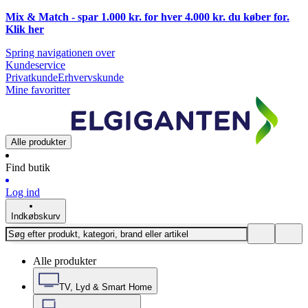
Mix & Match - spar 1.000 kr. for hver 4.000 kr. du køber for.
Klik
her
Spring navigationen over
Kundeservice
Privatkunde
Erhvervskunde
Mine favoritter
Alle produkter
Find butik
Log ind
Indkøbskurv
Alle produkter
TV, Lyd & Smart Home