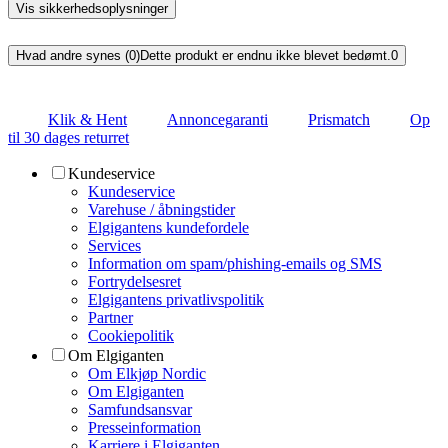
Vis sikkerhedsoplysninger
Hvad andre synes (0)
Dette produkt er endnu ikke blevet bedømt.
0
Klik & Hent
Annoncegaranti
Prismatch
Op
til 30 dages returret
Kundeservice
Kundeservice
Varehuse / åbningstider
Elgigantens kundefordele
Services
Information om spam/phishing-emails og SMS
Fortrydelsesret
Elgigantens privatlivspolitik
Partner
Cookiepolitik
Om Elgiganten
Om Elkjøp Nordic
Om Elgiganten
Samfundsansvar
Presseinformation
Karriere i Elgiganten