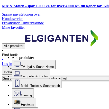
Mix & Match - spar 1.000 kr. for hver 4.000 kr. du køber for. Kl
Spring navigationen over
Kundeservice
Privatkunde
Erhvervskunde
Mine favoritter
Alle produkter
Find butik
Alle produkter
Log ind
TV, Lyd & Smart Home
Indkøbskurv
Computer & Kontor
Mobil, Tablet & Smartwatch
Gaming
Hardware