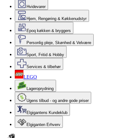
Hvidevarer
Hjem, Rengøring & Køkkenudstyr
Epoq køkken & bryggers
Personlig pleje, Skønhed & Velvære
Sport, Fritid & Hobby
Services & tilbehør
LEGO
Lageroprydning
Ugens tilbud - og andre gode priser
Elgigantens Kundeklub
Elgiganten Erhverv