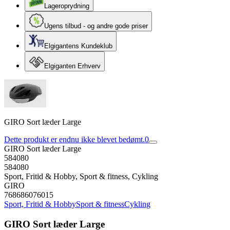
Lageroprydning
Ugens tilbud - og andre gode priser
Elgigantens Kundeklub
Elgiganten Erhverv
GIRO Sort læder Large
Dette produkt er endnu ikke blevet bedømt.
0
GIRO Sort læder Large
584080
584080
Sport, Fritid & Hobby, Sport & fitness, Cykling
GIRO
768686076015
Sport, Fritid & Hobby
Sport & fitness
Cykling
GIRO Sort læder Large