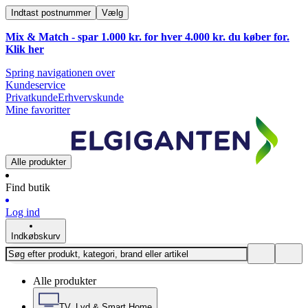
Indtast postnummer
Vælg
Mix & Match - spar 1.000 kr. for hver 4.000 kr. du køber for.
Klik
her
Spring navigationen over
Kundeservice
Privatkunde
Erhvervskunde
Mine favoritter
Alle produkter
Find butik
Log ind
Indkøbskurv
Alle produkter
TV, Lyd & Smart Home