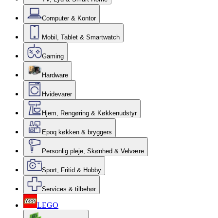
Computer & Kontor
Mobil, Tablet & Smartwatch
Gaming
Hardware
Hvidevarer
Hjem, Rengøring & Køkkenudstyr
Epoq køkken & bryggers
Personlig pleje, Skønhed & Velvære
Sport, Fritid & Hobby
Services & tilbehør
LEGO