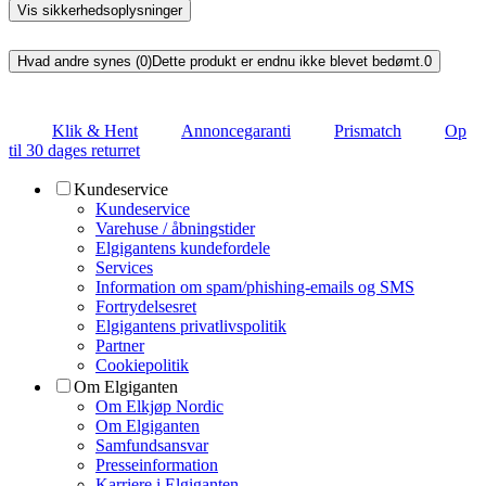
Vis sikkerhedsoplysninger
Hvad andre synes (0)
Dette produkt er endnu ikke blevet bedømt.
0
Klik & Hent
Annoncegaranti
Prismatch
Op
til 30 dages returret
Kundeservice
Kundeservice
Varehuse / åbningstider
Elgigantens kundefordele
Services
Information om spam/phishing-emails og SMS
Fortrydelsesret
Elgigantens privatlivspolitik
Partner
Cookiepolitik
Om Elgiganten
Om Elkjøp Nordic
Om Elgiganten
Samfundsansvar
Presseinformation
Karriere i Elgiganten