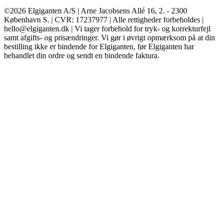
©2026 Elgiganten A/S | Arne Jacobsens Allé 16, 2. - 2300
København S. | CVR: 17237977 | Alle rettigheder forbeholdes |
hello@elgiganten.dk | Vi tager forbehold for tryk- og korrekturfejl
samt afgifts- og prisændringer. Vi gør i øvrigt opmærksom på at din
bestilling ikke er bindende for Elgiganten, før Elgiganten har
behandlet din ordre og sendt en bindende faktura.