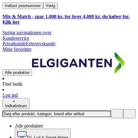
Indtast postnummer
Vælg
Mix & Match - spar 1.000 kr. for hver 4.000 kr. du køber for.
Klik
her
Spring navigationen over
Kundeservice
Privatkunde
Erhvervskunde
Mine favoritter
Alle produkter
Find butik
Log ind
Indkøbskurv
Alle produkter
TV, Lyd & Smart Home