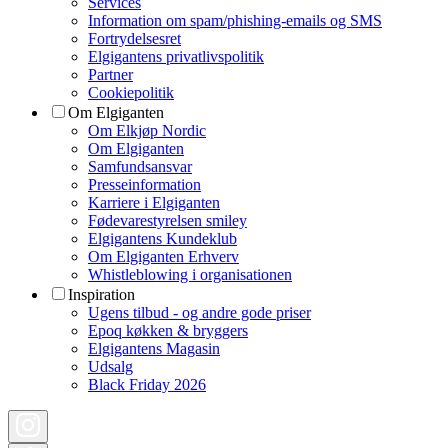
Services
Information om spam/phishing-emails og SMS
Fortrydelsesret
Elgigantens privatlivspolitik
Partner
Cookiepolitik
Om Elgiganten
Om Elkjøp Nordic
Om Elgiganten
Samfundsansvar
Presseinformation
Karriere i Elgiganten
Fødevarestyrelsen smiley
Elgigantens Kundeklub
Om Elgiganten Erhverv
Whistleblowing i organisationen
Inspiration
Ugens tilbud - og andre gode priser
Epoq køkken & bryggers
Elgigantens Magasin
Udsalg
Black Friday 2026