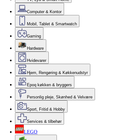
Computer & Kontor
Mobil, Tablet & Smartwatch
Gaming
Hardware
Hvidevarer
Hjem, Rengøring & Køkkenudstyr
Epoq køkken & bryggers
Personlig pleje, Skønhed & Velvære
Sport, Fritid & Hobby
Services & tilbehør
LEGO