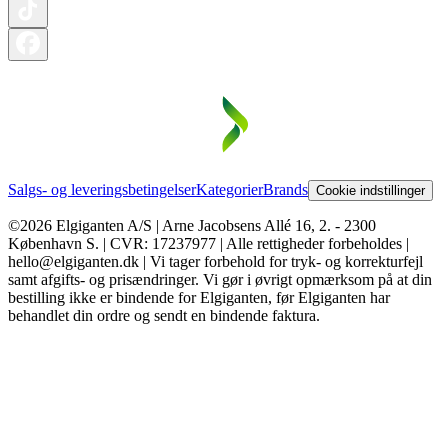
Salgs- og leveringsbetingelser
Kategorier
Brands
Cookie indstillinger
©2026 Elgiganten A/S | Arne Jacobsens Allé 16, 2. - 2300
København S. | CVR: 17237977 | Alle rettigheder forbeholdes |
hello@elgiganten.dk | Vi tager forbehold for tryk- og korrekturfejl
samt afgifts- og prisændringer. Vi gør i øvrigt opmærksom på at din
bestilling ikke er bindende for Elgiganten, før Elgiganten har
behandlet din ordre og sendt en bindende faktura.