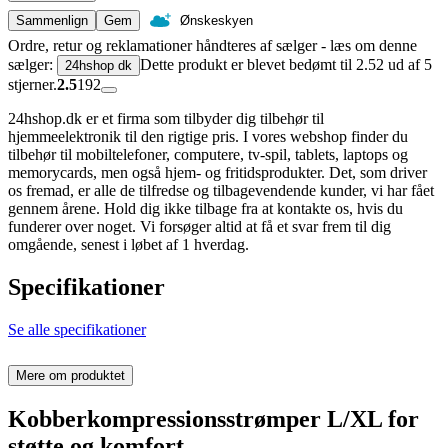
Sammenlign
Gem
Ønskeskyen
Ordre, retur og reklamationer håndteres af sælger - læs om denne
sælger:
Dette produkt er blevet bedømt til 2.52 ud af 5
24hshop dk
stjerner.
2.5
192
24hshop.dk er et firma som tilbyder dig tilbehør til
hjemmeelektronik til den rigtige pris. I vores webshop finder du
tilbehør til mobiltelefoner, computere, tv-spil, tablets, laptops og
memorycards, men også hjem- og fritidsprodukter. Det, som driver
os fremad, er alle de tilfredse og tilbagevendende kunder, vi har fået
gennem årene. Hold dig ikke tilbage fra at kontakte os, hvis du
funderer over noget. Vi forsøger altid at få et svar frem til dig
omgående, senest i løbet af 1 hverdag.
Specifikationer
Se alle specifikationer
Mere om produktet
Kobberkompressionsstrømper L/XL for
støtte og komfort