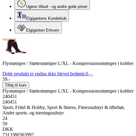
Ugens tilbud - og andre gode priser
Elgigantens Kundeklub
Elgiganten Erhverv
Flystrømper / Støttestrømper L/XL - Kompressionsstrømper i kobber
Dette produkt er endnu ikke blevet bedømt.
0
59.-
Tilføj til kurv
Flystrømper / Støttestrømper L/XL - Kompressionsstrømper i kobber
240451
240451
Sport, Fritid & Hobby, Sport & fitness, Fitnessudstyr & tilbehør,
Andet sports- og træningsudstyr
24
59
DKK
7313380363997