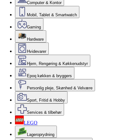
Computer & Kontor
Mobil, Tablet & Smartwatch
Gaming
Hardware
Hvidevarer
Hjem, Rengøring & Køkkenudstyr
Epoq køkken & bryggers
Personlig pleje, Skønhed & Velvære
Sport, Fritid & Hobby
Services & tilbehør
LEGO
Lageroprydning