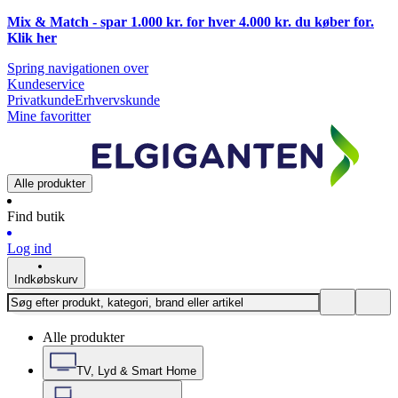
Mix & Match - spar 1.000 kr. for hver 4.000 kr. du køber for.
Klik
her
Spring navigationen over
Kundeservice
Privatkunde
Erhvervskunde
Mine favoritter
Alle produkter
Find butik
Log ind
Indkøbskurv
Alle produkter
TV, Lyd & Smart Home