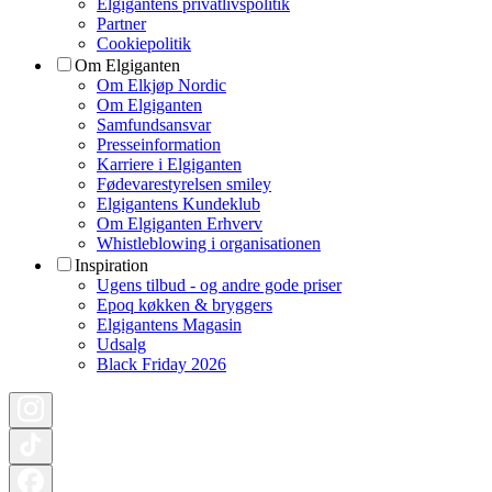
Elgigantens privatlivspolitik
Partner
Cookiepolitik
Om Elgiganten
Om Elkjøp Nordic
Om Elgiganten
Samfundsansvar
Presseinformation
Karriere i Elgiganten
Fødevarestyrelsen smiley
Elgigantens Kundeklub
Om Elgiganten Erhverv
Whistleblowing i organisationen
Inspiration
Ugens tilbud - og andre gode priser
Epoq køkken & bryggers
Elgigantens Magasin
Udsalg
Black Friday 2026