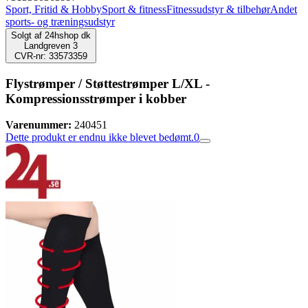
Sport, Fritid & Hobby
Sport & fitness
Fitnessudstyr & tilbehør
Andet
sports- og træningsudstyr
Solgt af
24hshop dk
Landgreven 3
CVR-nr: 33573359
Flystrømper / Støttestrømper L/XL -
Kompressionsstrømper i kobber
Varenummer:
240451
Dette produkt er endnu ikke blevet bedømt.
0