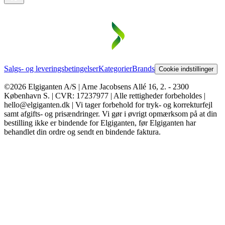
Salgs- og leveringsbetingelser
Kategorier
Brands
Cookie indstillinger
©2026 Elgiganten A/S | Arne Jacobsens Allé 16, 2. - 2300
København S. | CVR: 17237977 | Alle rettigheder forbeholdes |
hello@elgiganten.dk | Vi tager forbehold for tryk- og korrekturfejl
samt afgifts- og prisændringer. Vi gør i øvrigt opmærksom på at din
bestilling ikke er bindende for Elgiganten, før Elgiganten har
behandlet din ordre og sendt en bindende faktura.