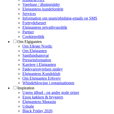
Varehuse / åbningstider
Elgigantens kundefordele
Services
Information om spam/phishing-emails og SMS
Fortrydelsesret
Elgigantens privatlivspolitik
Partner
Cookiepolitik
Om Elgiganten
Om Elkjøp Nordic
Om Elgiganten
Samfundsansvar
Presseinformation
Karriere i Elgiganten
Fødevarestyrelsen smiley
Elgigantens Kundeklub
Om Elgiganten Erhverv
Whistleblowing i organisationen
Inspiration
Ugens tilbud - og andre gode priser
Epoq køkken & bryggers
Elgigantens Magasin
Udsalg
Black Friday 2026