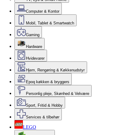
Computer & Kontor
Mobil, Tablet & Smartwatch
Gaming
Hardware
Hvidevarer
Hjem, Rengøring & Køkkenudstyr
Epoq køkken & bryggers
Personlig pleje, Skønhed & Velvære
Sport, Fritid & Hobby
Services & tilbehør
LEGO