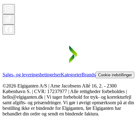
Salgs- og leveringsbetingelser
Kategorier
Brands
Cookie indstillinger
©2026 Elgiganten A/S | Arne Jacobsens Allé 16, 2. - 2300
København S. | CVR: 17237977 | Alle rettigheder forbeholdes |
hello@elgiganten.dk | Vi tager forbehold for tryk- og korrekturfejl
samt afgifts- og prisændringer. Vi gør i øvrigt opmærksom på at din
bestilling ikke er bindende for Elgiganten, før Elgiganten har
behandlet din ordre og sendt en bindende faktura.