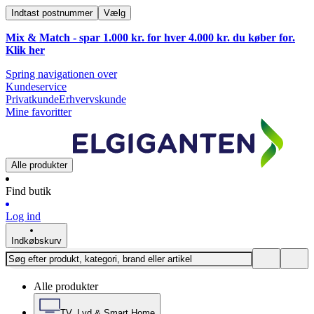
Indtast postnummer
Vælg
Mix & Match - spar 1.000 kr. for hver 4.000 kr. du køber for.
Klik
her
Spring navigationen over
Kundeservice
Privatkunde
Erhvervskunde
Mine favoritter
Alle produkter
Find butik
Log ind
Indkøbskurv
Alle produkter
TV, Lyd & Smart Home