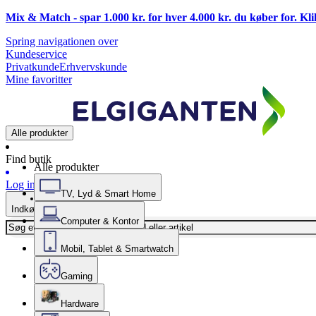
Mix & Match - spar 1.000 kr. for hver 4.000 kr. du køber for. Kl
Spring navigationen over
Kundeservice
Privatkunde
Erhvervskunde
Mine favoritter
Alle produkter
Find butik
Alle produkter
Log ind
TV, Lyd & Smart Home
Indkøbskurv
Computer & Kontor
Mobil, Tablet & Smartwatch
Gaming
Hardware