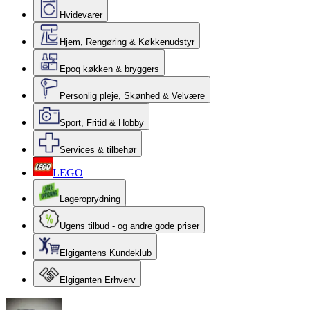
Hvidevarer
Hjem, Rengøring & Køkkenudstyr
Epoq køkken & bryggers
Personlig pleje, Skønhed & Velvære
Sport, Fritid & Hobby
Services & tilbehør
LEGO
Lageroprydning
Ugens tilbud - og andre gode priser
Elgigantens Kundeklub
Elgiganten Erhverv