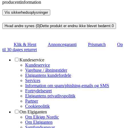
producentinformation
Vis sikkerhedsoplysninger
Hvad andre synes (0)
Dette produkt er endnu ikke blevet bedømt.
0
Klik & Hent
Annoncegaranti
Prismatch
Op
til 30 dages returret
Kundeservice
Kundeservice
Varehuse / åbningstider
Elgigantens kundefordele
Services
Information om spam/phishing-emails og SMS
Fortrydelsesret
Elgigantens privatlivspolitik
Partner
Cookiepolitik
Om Elgiganten
Om Elkjøp Nordic
Om Elgiganten
Samfundsansvar