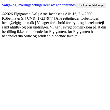
Salgs- og leveringsbetingelser
Kategorier
Brands
Cookie indstillinger
©2026 Elgiganten A/S | Arne Jacobsens Allé 16, 2. - 2300
København S. | CVR: 17237977 | Alle rettigheder forbeholdes |
hello@elgiganten.dk | Vi tager forbehold for tryk- og korrekturfejl
samt afgifts- og prisændringer. Vi gør i øvrigt opmærksom på at din
bestilling ikke er bindende for Elgiganten, før Elgiganten har
behandlet din ordre og sendt en bindende faktura.