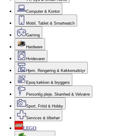
Computer & Kontor
Mobil, Tablet & Smartwatch
Gaming
Hardware
Hvidevarer
Hjem, Rengøring & Køkkenudstyr
Epoq køkken & bryggers
Personlig pleje, Skønhed & Velvære
Sport, Fritid & Hobby
Services & tilbehør
LEGO