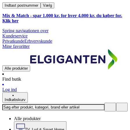
Indtast postnummer
Vælg
Mix & Match - spar 1.000 kr. for hver 4.000 kr. du køber for.
Klik
her
Spring navigationen over
Kundeservice
Privatkunde
Erhvervskunde
Mine favoritter
Alle produkter
Find butik
Log ind
Indkøbskurv
Alle produkter
TV, Lyd & Smart Home