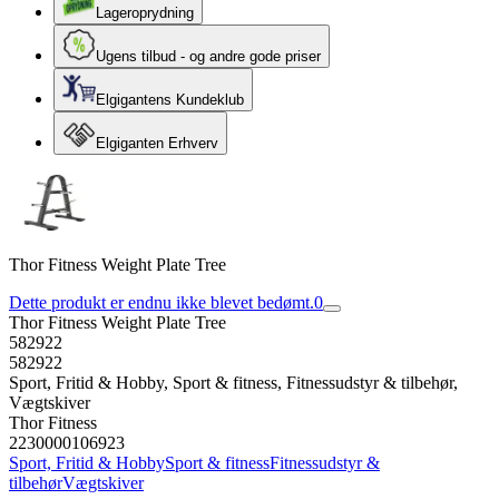
Lageroprydning
Ugens tilbud - og andre gode priser
Elgigantens Kundeklub
Elgiganten Erhverv
Thor Fitness Weight Plate Tree
Dette produkt er endnu ikke blevet bedømt.
0
Thor Fitness Weight Plate Tree
582922
582922
Sport, Fritid & Hobby, Sport & fitness, Fitnessudstyr & tilbehør,
Vægtskiver
Thor Fitness
2230000106923
Sport, Fritid & Hobby
Sport & fitness
Fitnessudstyr &
tilbehør
Vægtskiver