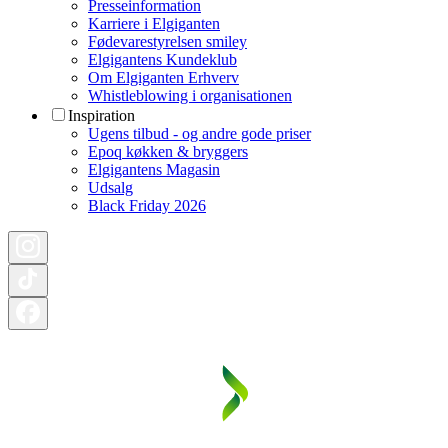
Presseinformation
Karriere i Elgiganten
Fødevarestyrelsen smiley
Elgigantens Kundeklub
Om Elgiganten Erhverv
Whistleblowing i organisationen
Inspiration
Ugens tilbud - og andre gode priser
Epoq køkken & bryggers
Elgigantens Magasin
Udsalg
Black Friday 2026