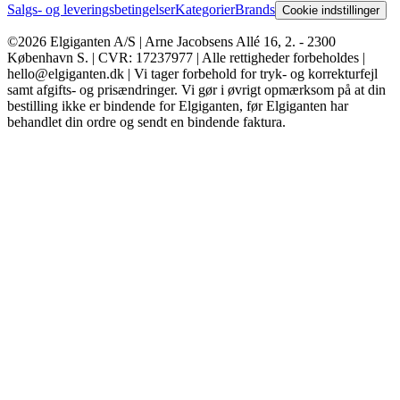
Salgs- og leveringsbetingelser
Kategorier
Brands
Cookie indstillinger
©2026 Elgiganten A/S | Arne Jacobsens Allé 16, 2. - 2300
København S. | CVR: 17237977 | Alle rettigheder forbeholdes |
hello@elgiganten.dk | Vi tager forbehold for tryk- og korrekturfejl
samt afgifts- og prisændringer. Vi gør i øvrigt opmærksom på at din
bestilling ikke er bindende for Elgiganten, før Elgiganten har
behandlet din ordre og sendt en bindende faktura.