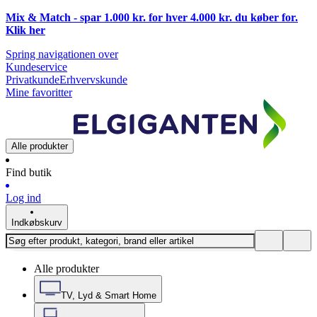
Mix & Match - spar 1.000 kr. for hver 4.000 kr. du køber for.
Klik
her
Spring navigationen over
Kundeservice
Privatkunde
Erhvervskunde
Mine favoritter
Alle produkter
Find butik
Log ind
Indkøbskurv
Alle produkter
TV, Lyd & Smart Home