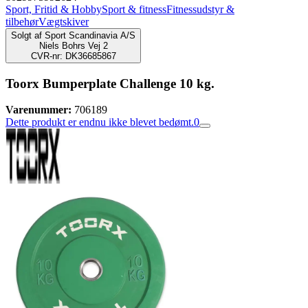
Sport, Fritid & Hobby
Sport & fitness
Fitnessudstyr &
tilbehør
Vægtskiver
Solgt af
Sport Scandinavia A/S
Niels Bohrs Vej 2
CVR-nr: DK36685867
Toorx Bumperplate Challenge 10 kg.
Varenummer:
706189
Dette produkt er endnu ikke blevet bedømt.
0