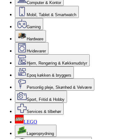
Computer & Kontor
Mobil, Tablet & Smartwatch
Gaming
Hardware
Hvidevarer
Hjem, Rengøring & Køkkenudstyr
Epoq køkken & bryggers
Personlig pleje, Skønhed & Velvære
Sport, Fritid & Hobby
Services & tilbehør
LEGO
Lageroprydning