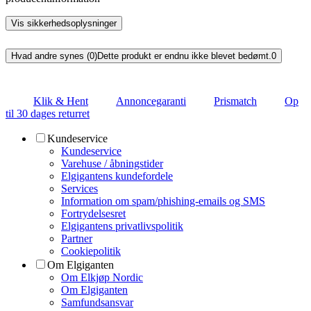
Vis sikkerhedsoplysninger
Hvad andre synes (0)
Dette produkt er endnu ikke blevet bedømt.
0
Klik & Hent
Annoncegaranti
Prismatch
Op
til 30 dages returret
Kundeservice
Kundeservice
Varehuse / åbningstider
Elgigantens kundefordele
Services
Information om spam/phishing-emails og SMS
Fortrydelsesret
Elgigantens privatlivspolitik
Partner
Cookiepolitik
Om Elgiganten
Om Elkjøp Nordic
Om Elgiganten
Samfundsansvar