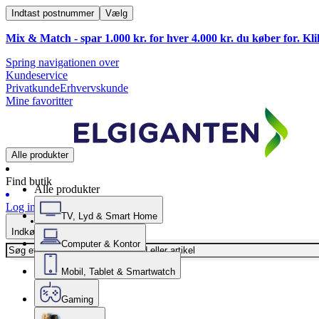
Indtast postnummer
Vælg
Mix & Match - spar 1.000 kr. for hver 4.000 kr. du køber for. Kl
Spring navigationen over
Kundeservice
Privatkunde
Erhvervskunde
Mine favoritter
Alle produkter
Find butik
Alle produkter
Log ind
TV, Lyd & Smart Home
Indkøbskurv
Computer & Kontor
Mobil, Tablet & Smartwatch
Gaming