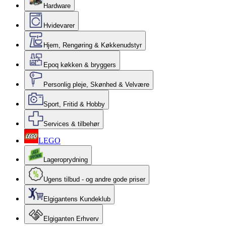
Hardware
Hvidevarer
Hjem, Rengøring & Køkkenudstyr
Epoq køkken & bryggers
Personlig pleje, Skønhed & Velvære
Sport, Fritid & Hobby
Services & tilbehør
LEGO
Lageroprydning
Ugens tilbud - og andre gode priser
Elgigantens Kundeklub
Elgiganten Erhverv