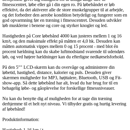
fitnesscentret, løbe eller gå i din egen ro. På løbebåndet er løb
effektivt, da det aktiverer alle de store muskelgrupper til at arbejde,
og det forbedrer den aerobe kondition betydeligt og fungerer som en
god opvarmning før en træning i fitnesscentret. Desuden udvikler
løb musklerne i benene og core og styrker knogler og led.
Hastigheden på Core løbebånd 4000 kan justeres mellem 1 og 16
km/t, og den maksimale effekt på måtten er 4,0 hk. Desuden kan
måtten automatisk vippes mellem 0 og 15 procent - med blot én
procent hældning kan du skabe luftmodstand svarende til udendørs
løb, og ved højere hældninger kan du efterligne nedkørselsforhold.
På den 5"" LCD-skærm kan du overvåge og administrere din
løbetid, hastighed, distance, kalorier og puls. Desuden giver
skærmen muligheder for MP3, højttalere, Bluetooth, USB og Fit-
show-app. Så dette løbebånd har alt, hvad du har brug for til en
behagelig løbe- og gåoplevelse for forskellige fitnessniveauer.
Nu kan du benytte dig af muligheden for at tage din træning
derhjemme til et helt nyt niveau. Vi tilbyder gratis og hurtig levering
af løbebånd!
Produktinformation:
Hastighed: 1-16 km / t