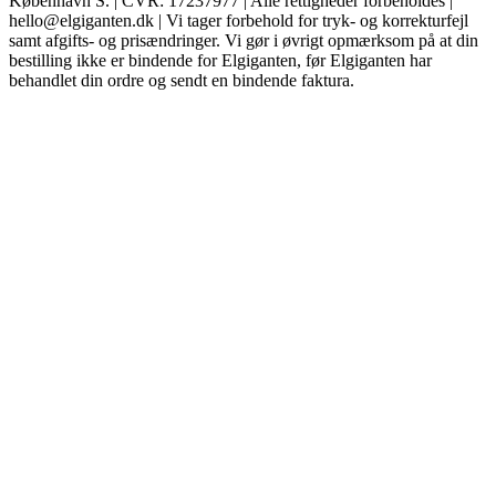
København S. | CVR: 17237977 | Alle rettigheder forbeholdes |
hello@elgiganten.dk | Vi tager forbehold for tryk- og korrekturfejl
samt afgifts- og prisændringer. Vi gør i øvrigt opmærksom på at din
bestilling ikke er bindende for Elgiganten, før Elgiganten har
behandlet din ordre og sendt en bindende faktura.