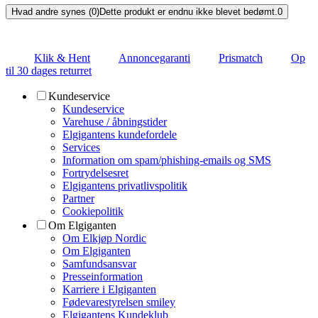
Hvad andre synes (0)
Dette produkt er endnu ikke blevet bedømt.
0
Klik & Hent
Annoncegaranti
Prismatch
Op
til 30 dages returret
Kundeservice
Kundeservice
Varehuse / åbningstider
Elgigantens kundefordele
Services
Information om spam/phishing-emails og SMS
Fortrydelsesret
Elgigantens privatlivspolitik
Partner
Cookiepolitik
Om Elgiganten
Om Elkjøp Nordic
Om Elgiganten
Samfundsansvar
Presseinformation
Karriere i Elgiganten
Fødevarestyrelsen smiley
Elgigantens Kundeklub