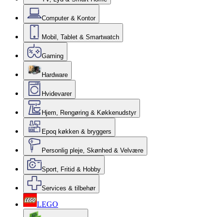
Computer & Kontor
Mobil, Tablet & Smartwatch
Gaming
Hardware
Hvidevarer
Hjem, Rengøring & Køkkenudstyr
Epoq køkken & bryggers
Personlig pleje, Skønhed & Velvære
Sport, Fritid & Hobby
Services & tilbehør
LEGO