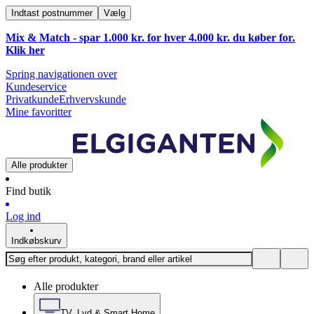
Indtast postnummer
Vælg
Mix & Match - spar 1.000 kr. for hver 4.000 kr. du køber for.
Klik
her
Spring navigationen over
Kundeservice
Privatkunde
Erhvervskunde
Mine favoritter
Alle produkter
Find butik
Log ind
Indkøbskurv
Alle produkter
TV, Lyd & Smart Home