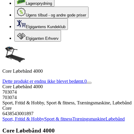
Lageroprydning
Ugens tilbud - og andre gode priser
Elgigantens Kundeklub
Elgiganten Erhverv
Core Løbebånd 4000
Dette produkt er endnu ikke blevet bedømt.
0
Core Løbebånd 4000
703074
703074
Sport, Fritid & Hobby, Sport & fitness, Træningsmaskine, Løbebånd
Core
6438543001897
Sport, Fritid & Hobby
Sport & fitness
Træningsmaskine
Løbebånd
Core Løbebånd 4000