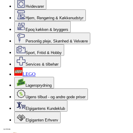
Hvidevarer
Hjem, Rengøring & Køkkenudstyr
Epoq køkken & bryggers
Personlig pleje, Skønhed & Velvære
Sport, Fritid & Hobby
Services & tilbehør
LEGO
Lageroprydning
Ugens tilbud - og andre gode priser
Elgigantens Kundeklub
Elgiganten Erhverv