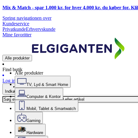
Mix & Match - spar 1.000 kr. for hver 4.000 kr. du køber for. Kl
Spring navigationen over
Kundeservice
Privatkunde
Erhvervskunde
Mine favoritter
Alle produkter
Find butik
Alle produkter
Log ind
TV, Lyd & Smart Home
Indkøbskurv
Computer & Kontor
Mobil, Tablet & Smartwatch
Gaming
Hardware