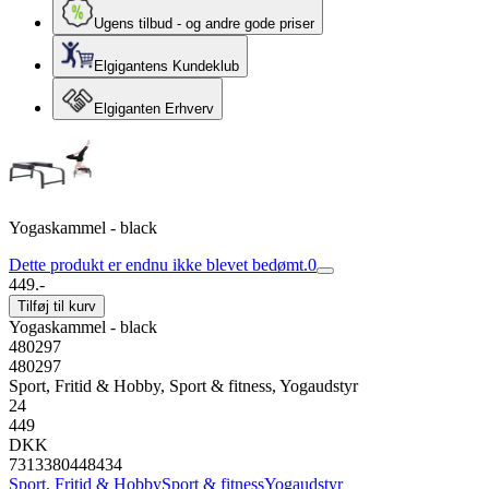
Ugens tilbud - og andre gode priser
Elgigantens Kundeklub
Elgiganten Erhverv
Yogaskammel - black
Dette produkt er endnu ikke blevet bedømt.
0
449.-
Tilføj til kurv
Yogaskammel - black
480297
480297
Sport, Fritid & Hobby, Sport & fitness, Yogaudstyr
24
449
DKK
7313380448434
Sport, Fritid & Hobby
Sport & fitness
Yogaudstyr