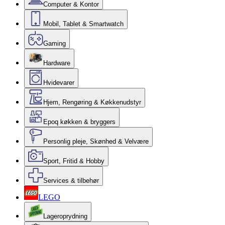
Computer & Kontor
Mobil, Tablet & Smartwatch
Gaming
Hardware
Hvidevarer
Hjem, Rengøring & Køkkenudstyr
Epoq køkken & bryggers
Personlig pleje, Skønhed & Velvære
Sport, Fritid & Hobby
Services & tilbehør
LEGO
Lageroprydning