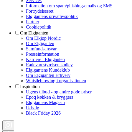
Services
Information om spam/phishing-emails og SMS
Fortrydelsesret
Elgigantens privatlivspolitik
Partner
Cookiepolitik
Om Elgiganten
Om Elkjøp Nordic
Om Elgiganten
Samfundsansvar
Presseinformation
Karriere i Elgiganten
Fødevarestyrelsen smiley
Elgigantens Kundeklub
Om Elgiganten Erhverv
Whistleblowing i organisationen
Inspiration
Ugens tilbud - og andre gode priser
Epoq køkken & bryggers
Elgigantens Magasin
Udsalg
Black Friday 2026