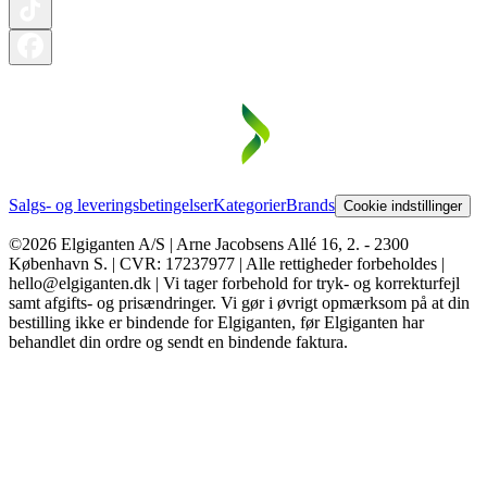
Salgs- og leveringsbetingelser
Kategorier
Brands
Cookie indstillinger
©2026 Elgiganten A/S | Arne Jacobsens Allé 16, 2. - 2300
København S. | CVR: 17237977 | Alle rettigheder forbeholdes |
hello@elgiganten.dk | Vi tager forbehold for tryk- og korrekturfejl
samt afgifts- og prisændringer. Vi gør i øvrigt opmærksom på at din
bestilling ikke er bindende for Elgiganten, før Elgiganten har
behandlet din ordre og sendt en bindende faktura.