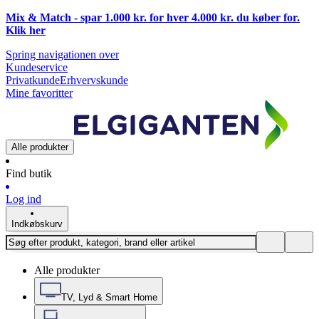
Mix & Match - spar 1.000 kr. for hver 4.000 kr. du køber for.
Klik
her
Spring navigationen over
Kundeservice
Privatkunde
Erhvervskunde
Mine favoritter
Alle produkter
Find butik
Log ind
Indkøbskurv
Alle produkter
TV, Lyd & Smart Home