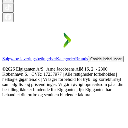
Salgs- og leveringsbetingelser
Kategorier
Brands
Cookie indstillinger
©2026 Elgiganten A/S | Arne Jacobsens Allé 16, 2. - 2300
København S. | CVR: 17237977 | Alle rettigheder forbeholdes |
hello@elgiganten.dk | Vi tager forbehold for tryk- og korrekturfejl
samt afgifts- og prisændringer. Vi gør i øvrigt opmærksom på at din
bestilling ikke er bindende for Elgiganten, før Elgiganten har
behandlet din ordre og sendt en bindende faktura.