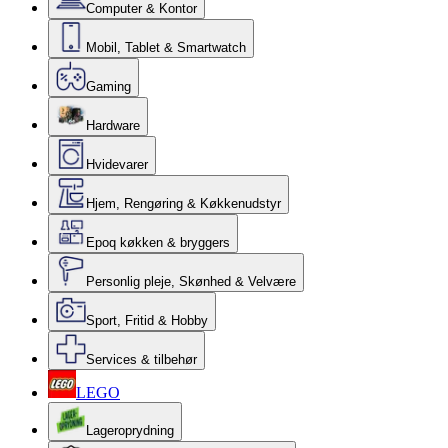
Computer & Kontor
Mobil, Tablet & Smartwatch
Gaming
Hardware
Hvidevarer
Hjem, Rengøring & Køkkenudstyr
Epoq køkken & bryggers
Personlig pleje, Skønhed & Velvære
Sport, Fritid & Hobby
Services & tilbehør
LEGO
Lageroprydning