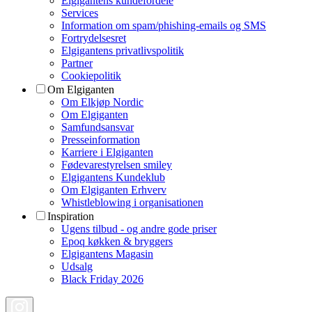
Elgigantens kundefordele
Services
Information om spam/phishing-emails og SMS
Fortrydelsesret
Elgigantens privatlivspolitik
Partner
Cookiepolitik
Om Elgiganten
Om Elkjøp Nordic
Om Elgiganten
Samfundsansvar
Presseinformation
Karriere i Elgiganten
Fødevarestyrelsen smiley
Elgigantens Kundeklub
Om Elgiganten Erhverv
Whistleblowing i organisationen
Inspiration
Ugens tilbud - og andre gode priser
Epoq køkken & bryggers
Elgigantens Magasin
Udsalg
Black Friday 2026