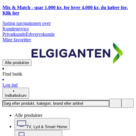
Mix & Match - spar 1.000 kr. for hver 4.000 kr. du køber for.
Klik
her
Spring navigationen over
Kundeservice
Privatkunde
Erhvervskunde
Mine favoritter
Alle produkter
Find butik
Log ind
Indkøbskurv
Alle produkter
TV, Lyd & Smart Home