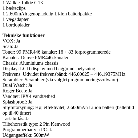
1 Walkie Talkie G13
1 bælteclips
1 2.600mAh genopladelig Li-Ion batteripakke
1 vægadapter
1 bordoplader
Tekniske funktioner
VOX: Ja
Scan: Ja
Toner: 99 PMR446 kanaler: 16 + 83 forprogrammerede
Kanaler: 16 nye PMR446-kanaler
Chassis: Aluminiums chassis
Display: LCD display med baggrundsbelysning
Frekvens: Udvidet frekvensbånd: 446,00625 – 446,19375MHz
Scrambler: Scrambler (via valgfri programmeringssoftware)
Dual Watch: Ja
Roger Beep: Ja
Vandtæt: IPX4 vandtæthed
Splashproof: Ja
Strømforsyning: Høj effektivitet, 2.600mAh Li-ion batteri (batteritid
op til 40 timer)
Tastaturlås: Ja
Tilbehørsstik type: 2 Pin Kenwood
Programmerbar via PC: Ja
Udgangseffekt: 500mW