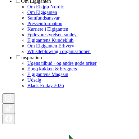
Om Elgiganten
Om Elkjøp Nordic
Om Elgiganten
Samfundsansvar
Presseinformation
Karriere i Elgiganten
Fødevarestyrelsen smiley
Elgigantens Kundeklub
Om Elgiganten Erhverv
Whistleblowing i organisationen
Inspiration
Ugens tilbud - og andre gode priser
Epoq køkken & bryggers
Elgigantens Magasin
Udsalg
Black Friday 2026