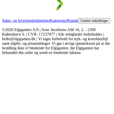
Salgs- og leveringsbetingelser
Kategorier
Brands
Cookie indstillinger
©2026 Elgiganten A/S | Arne Jacobsens Allé 16, 2. - 2300
København S. | CVR: 17237977 | Alle rettigheder forbeholdes |
hello@elgiganten.dk | Vi tager forbehold for tryk- og korrekturfejl
samt afgifts- og prisændringer. Vi gør i øvrigt opmærksom på at din
bestilling ikke er bindende for Elgiganten, før Elgiganten har
behandlet din ordre og sendt en bindende faktura.