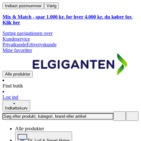
Indtast postnummer
Vælg
Mix & Match - spar 1.000 kr. for hver 4.000 kr. du køber for.
Klik
her
Spring navigationen over
Kundeservice
Privatkunde
Erhvervskunde
Mine favoritter
Alle produkter
Find butik
Log ind
Indkøbskurv
Alle produkter
TV, Lyd & Smart Home