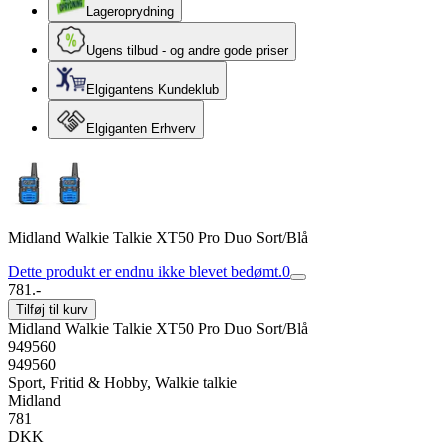
Lageroprydning
Ugens tilbud - og andre gode priser
Elgigantens Kundeklub
Elgiganten Erhverv
Midland Walkie Talkie XT50 Pro Duo Sort/Blå
Dette produkt er endnu ikke blevet bedømt.
0
781.-
Tilføj til kurv
Midland Walkie Talkie XT50 Pro Duo Sort/Blå
949560
949560
Sport, Fritid & Hobby, Walkie talkie
Midland
781
DKK