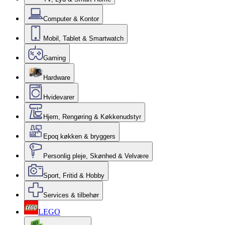
Computer & Kontor
Mobil, Tablet & Smartwatch
Gaming
Hardware
Hvidevarer
Hjem, Rengøring & Køkkenudstyr
Epoq køkken & bryggers
Personlig pleje, Skønhed & Velvære
Sport, Fritid & Hobby
Services & tilbehør
LEGO