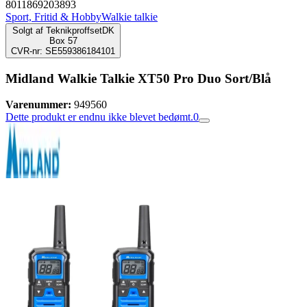
8011869203893
Sport, Fritid & Hobby
Walkie talkie
Solgt af
TeknikproffsetDK
Box 57
CVR-nr: SE559386184101
Midland Walkie Talkie XT50 Pro Duo Sort/Blå
Varenummer:
949560
Dette produkt er endnu ikke blevet bedømt.
0