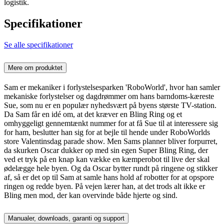
logistik.
Specifikationer
Se alle specifikationer
Mere om produktet
Sam er mekaniker i forlystelsesparken 'RoboWorld', hvor han samler
mekaniske forlystelser og dagdrømmer om hans barndoms-kæreste
Sue, som nu er en populær nyhedsvært på byens største TV-station.
Da Sam får en idé om, at det kræver en Bling Ring og et
omhyggeligt gennemtænkt nummer for at få Sue til at interessere sig
for ham, beslutter han sig for at bejle til hende under RoboWorlds
store Valentinsdag parade show. Men Sams planner bliver forpurret,
da skurken Oscar dukker op med sin egen Super Bling Ring, der
ved et tryk på en knap kan vække en kæmperobot til live der skal
ødelægge hele byen. Og da Oscar bytter rundt på ringene og stikker
af, så er det op til Sam at samle hans hold af robotter for at opspore
ringen og redde byen. På vejen lærer han, at det trods alt ikke er
Bling men mod, der kan overvinde både hjerte og sind.
Manualer, downloads, garanti og support