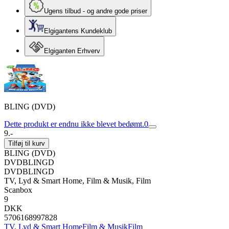
Ugens tilbud - og andre gode priser
Elgigantens Kundeklub
Elgiganten Erhverv
BLING (DVD)
Dette produkt er endnu ikke blevet bedømt.
0
9.-
Tilføj til kurv
BLING (DVD)
DVDBLINGD
DVDBLINGD
TV, Lyd & Smart Home, Film & Musik, Film
Scanbox
9
DKK
5706168997828
TV, Lyd & Smart Home
Film & Musik
Film