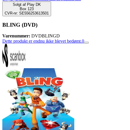
Solgt af
Play DK
Box 123
CVR-nr: SE556253613501
BLING (DVD)
Varenummer:
DVDBLINGD
Dette produkt er endnu ikke blevet bedømt.
0