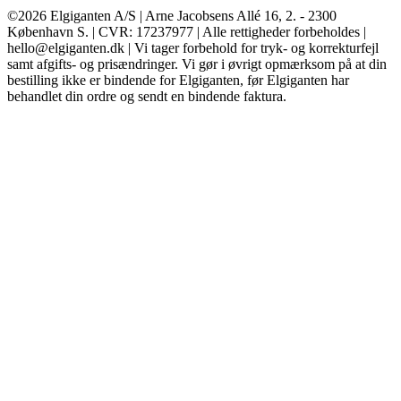
©2026 Elgiganten A/S | Arne Jacobsens Allé 16, 2. - 2300
København S. | CVR: 17237977 | Alle rettigheder forbeholdes |
hello@elgiganten.dk | Vi tager forbehold for tryk- og korrekturfejl
samt afgifts- og prisændringer. Vi gør i øvrigt opmærksom på at din
bestilling ikke er bindende for Elgiganten, før Elgiganten har
behandlet din ordre og sendt en bindende faktura.