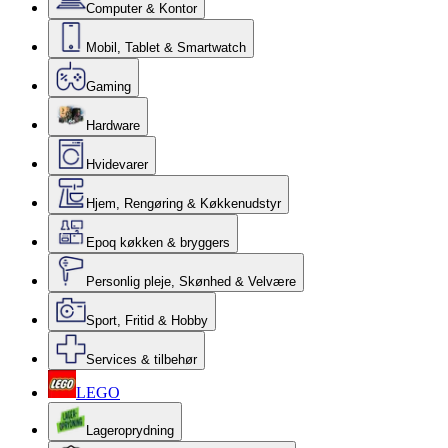
Computer & Kontor
Mobil, Tablet & Smartwatch
Gaming
Hardware
Hvidevarer
Hjem, Rengøring & Køkkenudstyr
Epoq køkken & bryggers
Personlig pleje, Skønhed & Velvære
Sport, Fritid & Hobby
Services & tilbehør
LEGO
Lageroprydning