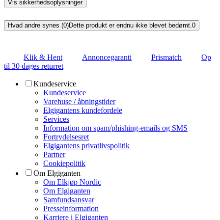
Vis sikkerhedsoplysninger
Hvad andre synes (0)
Dette produkt er endnu ikke blevet bedømt.
0
Klik & Hent
Annoncegaranti
Prismatch
Op
til 30 dages returret
Kundeservice
Kundeservice
Varehuse / åbningstider
Elgigantens kundefordele
Services
Information om spam/phishing-emails og SMS
Fortrydelsesret
Elgigantens privatlivspolitik
Partner
Cookiepolitik
Om Elgiganten
Om Elkjøp Nordic
Om Elgiganten
Samfundsansvar
Presseinformation
Karriere i Elgiganten